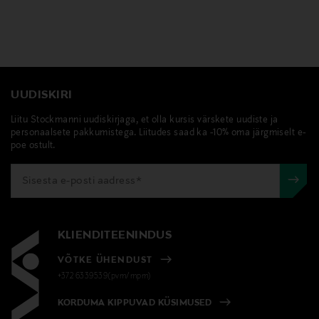
UUDISKIRI
Liitu Stockmanni uudiskirjaga, et olla kursis värskete uudiste ja
personaalsete pakkumistega. Liitudes saad ka -10% oma järgmiselt e-
poe ostult.
KLIENDITEENINDUS
VÕTKE ÜHENDUST
+372 6339539(pvm/mpm)
KORDUMA KIPPUVAD KÜSIMUSED