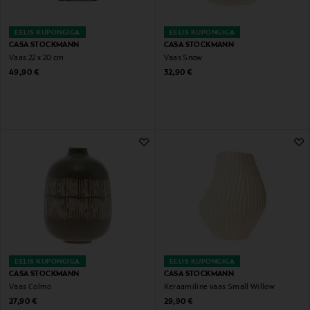
EELIS KUPONGIGA
EELIS KUPONGIGA
CASA STOCKMANN
CASA STOCKMANN
Vaas 22 x 20 cm
Vaas Snow
Original Price
Original Price
49,90 €
32,90 €
EELIS KUPONGIGA
EELIS KUPONGIGA
CASA STOCKMANN
CASA STOCKMANN
Vaas Colmo
Keraamiline vaas Small Willow
Original Price
Original Price
27,90 €
29,90 €