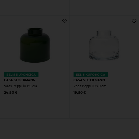
EELIS KUPONGIGA
EELIS KUPONGIGA
CASA STOCKMANN
CASA STOCKMANN
Vaas Peppi 10 x 9 cm
Vaas Peppi 10 x 9 cm
Original Price
Original Price
24,90 €
19,90 €