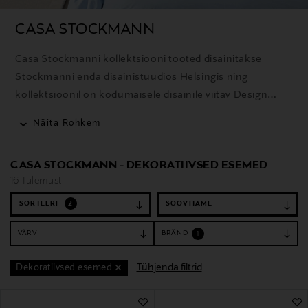
CASA STOCKMANN
Casa Stockmanni kollektsiooni tooted disainitakse
Stockmanni enda disainistuudios Helsingis ning
kollektsioonil on kodumaisele disainile viitav Design
from Finland tunnustus. Kvaliteetsetest materjalidest
Näita Rohkem
valmistatud kodutooted on loodud kestma nii kasutuses
kui ka stiilis, ühendades ajatu disaini ja ajakohased
CASA STOCKMANN - DEKORATIIVSED ESEMED
sisustustrendid. Enamik Casa Stockmanni
16 Tulemust
tekstiiltoodetest on toodetud Euroopas.
SORTEERI
2
VÄRV
BRÄND
1
Tühjenda filtrid
Dekoratiivsed esemed
16 Tulemust