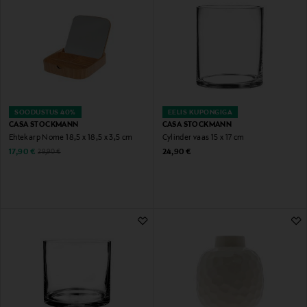
SOODUSTUS 40%
EELIS KUPONGIGA
CASA STOCKMANN
CASA STOCKMANN
Ehtekarp Nome 18,5 x 18,5 x 3,5 cm
Cylinder vaas 15 x 17 cm
Discounted Price
Original Price
Original Price
17,90 €
24,90 €
29,90 €