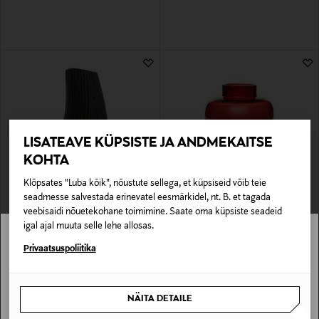
LISATEAVE KÜPSISTE JA ANDMEKAITSE
KOHTA
Klõpsates "Luba kõik", nõustute sellega, et küpsiseid võib teie
EELIS KUPONGIGA
EELIS KUPONGIGA
seadmesse salvestada erinevatel eesmärkidel, nt. B. et tagada
CASA STOCKMANN
CASA STOCKMANN
veebisaidi nõuetekohane toimimine. Saate oma küpsiste seadeid
Keraamiline vaas Tall Willow
Klaasist vaas Peppi Small 9 cm
igal ajal muuta selle lehe allosas.
Original Price
Original Price
49,90 €
26,90 €
Stockmann pole Sinu riigis saadaval.
Privaatsuspoliitika
Sinu riiki ei ole kohaletoimetamine saadaval.
NÄITA DETAILE
SAAN ARU