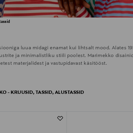
tassid
siooniga luua midagi enamat kui lihtsalt mood. Alates 1
strite ja minimalistliku stiili poolest. Marimekko disaini
setest materjalidest ja vastupidavast käsitööst.
O - KRUUSID, TASSID, ALUSTASSID