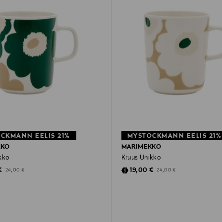
CKMANN EELIS 21%
MYSTOCKMANN EELIS 21%
KKO
MARIMEKKO
kko
Kruus Unikko
ted Price
Discounted Price
Original Price
Original Price
€
19,00 €
24,00 €
24,00 €