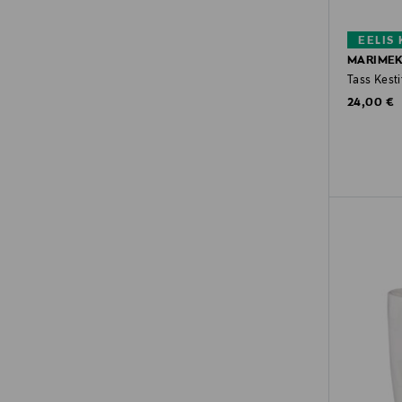
EELIS
MARIME
Original P
24,00 €