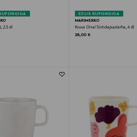
 KUPONGIGA
EELIS KUPONGIGA
KKO
MARIMEKKO
Tass Kestit, 2.5 dl
Kruus Oiva/Siirtolapuutarha, 4 dl
rice
Original Price
28,00 €