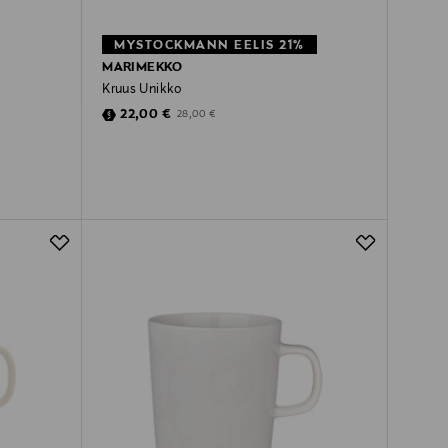
MYSTOCKMANN EELIS 21%
MARIMEKKO
Kruus Unikko
Discounted Price
Original Price
22,00 €
28,00 €