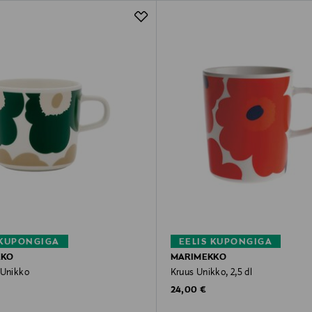
 KUPONGIGA
EELIS KUPONGIGA
KKO
MARIMEKKO
 Unikko
Kruus Unikko, 2,5 dl
rice
Original Price
24,00 €