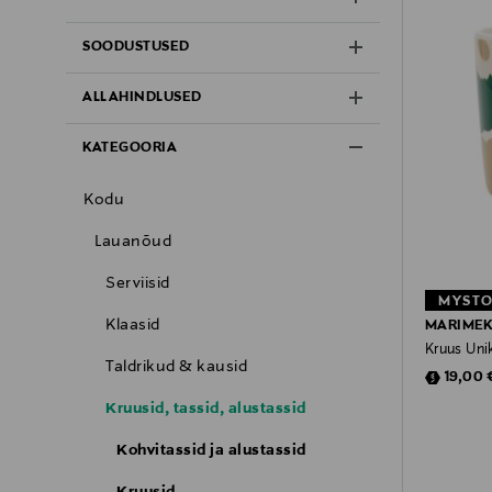
SOODUSTUSED
ALLAHINDLUSED
KATEGOORIA
Kodu
Lauanõud
Serviisid
MYSTO
Klaasid
MARIME
Kruus Uni
Taldrikud & kausid
Discoun
19,00 
Kruusid, tassid, alustassid
Kohvitassid ja alustassid
Kruusid