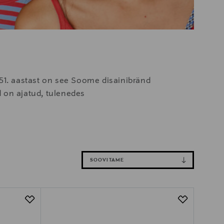
951. aastast on see Soome disainibränd
d on ajatud, tulenedes
SOOVITAME