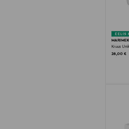
EELIS
MARIME
Kruus Uni
Original P
28,00 €