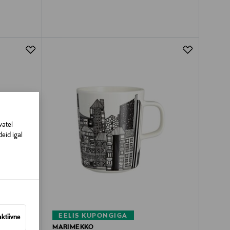
vatel
eid igal
EELIS KUPONGIGA
aktiivne
MARIMEKKO