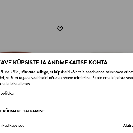
EAVE KÜPSISTE JA ANDMEKAITSE KOHTA
"Luba kõik", nõustute sellega, et küpsiseid võib teie seadmesse salvestada erine
el, nt. B. et tagada veebisaidi nõuetekohane toimimine. Saate oma küpsiste sead
 selle lehe allosas.
poliitika
TE RÜHMADE HALDAMINE
 KUPONGIGA
EELIS KUPONGIGA
alikud küpsised
Alati 
KKO
MARIMEKKO