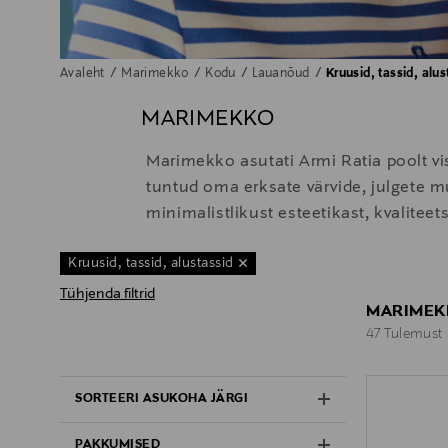
Avaleht
Marimekko
Kodu
Lauanõud
Kruusid, tassid, alus
MARIMEKKO
Marimekko asutati Armi Ratia poolt vi
tuntud oma erksate värvide, julgete mu
minimalistlikust esteetikast, kvaliteet
Kruusid, tassid, alustassid
Tühjenda filtrid
MARIMEKK
47 Tulemust
47 Tulemust
SORTEERI ASUKOHA JÄRGI
PAKKUMISED