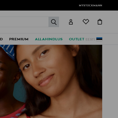
MYSTOCKMANN
label.header.go
ED
PREMIUM
ALLAHINDLUS
OUTLET
EESTI