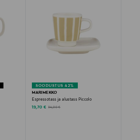
SOODUSTUS 42%
MARIMEKKO
Espressotass ja alustass Piccolo
Discounted Price
Original Price
19,70 €
34,00 €