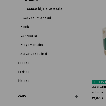
Teetassid ja alustassid
Serveerimisnõud
Köök
Vannituba
Magamistuba
Sisustuskaubad
Lapsed
Mehed
Naised
EELIS
MARIME
Kohvitass
VÄRV
Original P
22,00 €