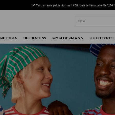
Tasuta tarne pakiautomaati kõikidele tellimustele üle 120€!
MEETIKA
DELIKATESS
MYSTOCKMANN
UUED TOOT