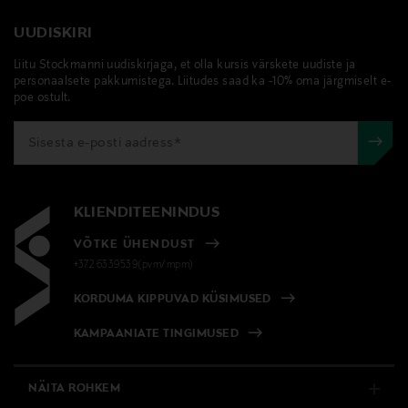
UUDISKIRI
Liitu Stockmanni uudiskirjaga, et olla kursis värskete uudiste ja
personaalsete pakkumistega. Liitudes saad ka -10% oma järgmiselt e-
poe ostult.
KLIENDITEENINDUS
VÕTKE ÜHENDUST
+372 6339539(pvm/mpm)
KORDUMA KIPPUVAD KÜSIMUSED
KAMPAANIATE TINGIMUSED
NÄITA ROHKEM