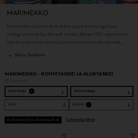
MARIMEKKO
Marimekko asutati Armi Ratia poolt visiooniga luua
midagi enamat kui lihtsalt mood. Alates 1951. aastast on
see Soome disainibränd tuntud oma erksate värvide,
julgete mustrite ja minimalistliku stiili poolest.
Näita Rohkem
Marimekko disainid on ajatud, tulenedes minimalistlikust
esteetikast, kvaliteetsetest materjalidest ja
MARIMEKKO - KOHVITASSID JA ALUSTASSID
vastupidavast käsitööst.
10 Tulemust
SORTEERI
2
VÄRV
BRÄND
1
Tühjenda filtrid
Kohvitassid ja alustassid
10 Tulemust