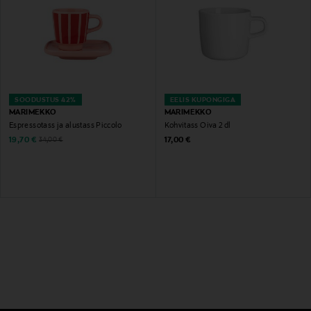
SOODUSTUS 42%
EELIS KUPONGIGA
MARIMEKKO
MARIMEKKO
Espressotass ja alustass Piccolo
Kohvitass Oiva 2 dl
Discounted Price
Original Price
Original Price
19,70 €
17,00 €
34,00 €