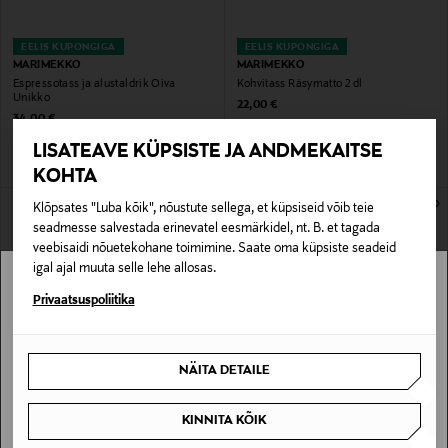
EELIS KUPONGIGA
EELIS KUPONGIGA
MARIMEKKO
MARIMEKKO
Espressotass ja alustaldrik Oiva
Kohvitass Räsymatto 2 dl
Unikko
Original Price
22,00 €
Original Price
34,00 €
LISATEAVE KÜPSISTE JA ANDMEKAITSE
KOHTA
Klõpsates "Luba kõik", nõustute sellega, et küpsiseid võib teie
seadmesse salvestada erinevatel eesmärkidel, nt. B. et tagada
veebisaidi nõuetekohane toimimine. Saate oma küpsiste seadeid
igal ajal muuta selle lehe allosas.
Stockmann pole Sinu riigis saadaval.
Privaatsuspoliitika
Sinu riiki ei ole kohaletoimetamine saadaval.
NÄITA DETAILE
EELIS KUPONGIGA
SOODUSTUS 46%
SAAN ARU
MARIMEKKO
MARIMEKKO
Kohvitass Siirtolapuutarha 2 dl
Kohvitass Juhla Unikko 2 dl
KINNITA KÕIK
Original Price
Discounted Price
Original Price
22,00 €
11,90 €
22,00 €