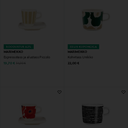
SOODUSTUS 42%
EELIS KUPONGIGA
MARIMEKKO
MARIMEKKO
Espressotass ja alustass Piccolo
Kohvitass Unikko
Discounted Price
Original Price
Original Price
19,70 €
22,00 €
34,00 €