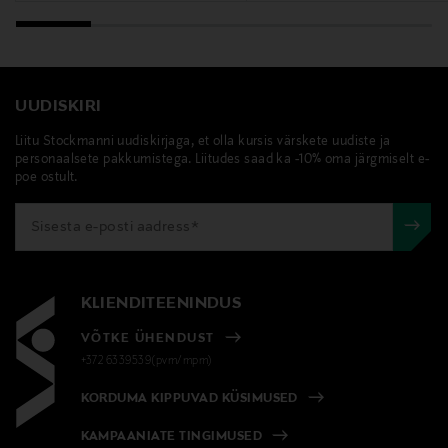
UUDISKIRI
Liitu Stockmanni uudiskirjaga, et olla kursis värskete uudiste ja
personaalsete pakkumistega. Liitudes saad ka -10% oma järgmiselt e-
poe ostult.
KLIENDITEENINDUS
VÕTKE ÜHENDUST
+372 6339539(pvm/mpm)
KORDUMA KIPPUVAD KÜSIMUSED
KAMPAANIATE TINGIMUSED