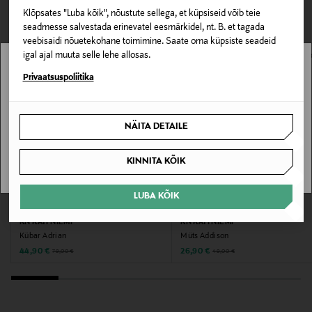
VAATASID KA
100% raffia
Klõpsates "Luba kõik", nõustute sellega, et küpsiseid võib teie
seadmesse salvestada erinevatel eesmärkidel, nt. B. et tagada
Värv
veebisaidi nõuetekohane toimimine. Saate oma küpsiste seadeid
igal ajal muuta selle lehe allosas.
39 NATURAL PINK
Stockmann pole Sinu riigis saadaval.
Privaatsuspoliitika
Tootjamaa
Sinu riiki ei ole kohaletoimetamine saadaval.
ITAALIA
NÄITA DETAILE
SAAN ARU
Valmistaja tootenumber
KINNITA KÕIK
SS23051
LUBA KÕIK
SOODUSTUS 43%
SOODUSTUS 45%
Tootja
KN KATI NIEMI
KN KATI NIEMI
Jorretuote OY
Kübar Adrian
Müts Addison
Discounted Price
Discounted Price
Original Price
Original Price
44,90 €
26,90 €
79,00 €
49,00 €
Tootja aadress
Jorretuote OY - KN Collection, Kantokatu 7, 04200
Kerava, Finland