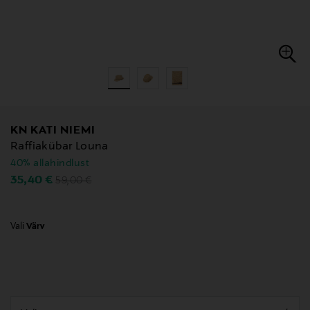
KN KATI NIEMI
Raffiakübar Louna
40% allahindlust
Original Price
Discounted Price
35,40 €
59,00 €
Vali
Värv
null