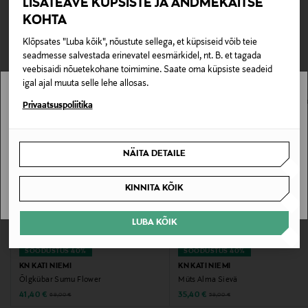
LISATEAVE KÜPSISTE JA ANDMEKAITSE
0,00 €
päikese eest.
KOHTA
TEISED KLIENDID
Tarnimine pakiautomaati või postkontorisse
Klõpsates "Luba kõik", nõustute sellega, et küpsiseid võib teie
0,00 € – 4,90 €
Tootenumber
VAATASID KA
seadmesse salvestada erinevatel eesmärkidel, nt. B. et tagada
177848160
veebisaidi nõuetekohane toimimine. Saate oma küpsiste seadeid
igal ajal muuta selle lehe allosas.
Materjal
Stockmann pole Sinu riigis saadaval.
Privaatsuspoliitika
100% paber
Sinu riiki ei ole kohaletoimetamine saadaval.
NÄITA DETAILE
Värv
SAAN ARU
12 BEIGE
KINNITA KÕIK
Suurus
LUBA KÕIK
58
SOODUSTUS 40%
SOODUSTUS 40%
KN KATI NIEMI
KN KATI NIEMI
Tootjamaa
Õlgkübar Sumu Flower
Müts Alma Sievä
ITAALIA
Discounted Price
Discounted Price
Original Price
Original Price
41,40 €
35,40 €
69,00 €
59,00 €