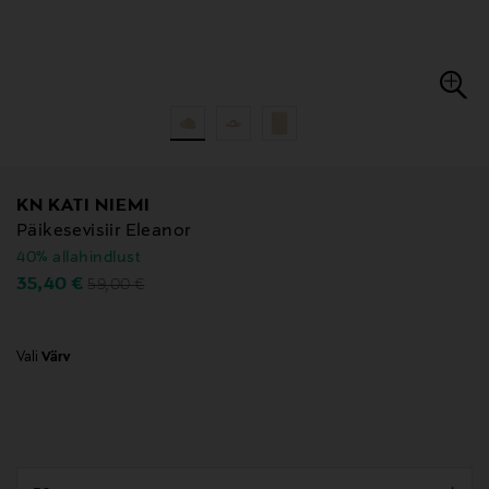
KN KATI NIEMI
Päikesevisiir Eleanor
40% allahindlust
Original Price
Discounted Price
35,40 €
59,00 €
Vali
Värv
null