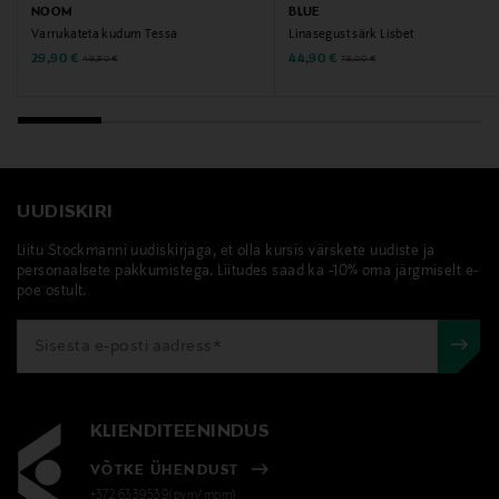
NOOM
BLUE
Varrukateta kudum Tessa
Linasegust särk Lisbet
Discounted Price
Discounted Price
Original Price
Original Price
29,90 €
44,90 €
49,90 €
79,00 €
UUDISKIRI
Liitu Stockmanni uudiskirjaga, et olla kursis värskete uudiste ja
personaalsete pakkumistega. Liitudes saad ka -10% oma järgmiselt e-
poe ostult.
KLIENDITEENINDUS
VÕTKE ÜHENDUST
+372 6339539(pvm/mpm)