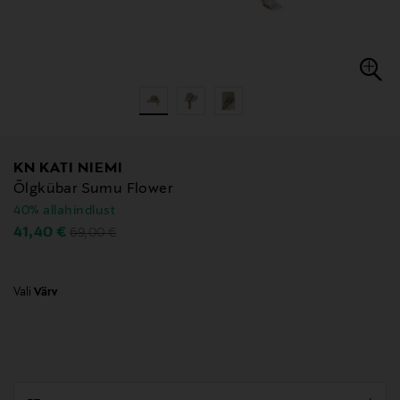
KN KATI NIEMI
Õlgkübar Sumu Flower
40% allahindlust
Original Price
Discounted Price
41,40 €
69,00 €
Vali
Värv
null