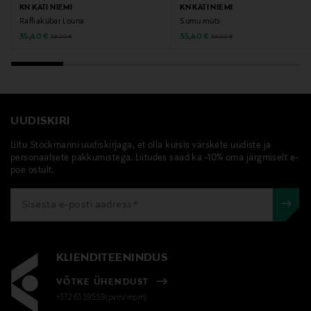
KN KATI NIEMI
KN KATI NIEMI
Raffiakübar Louna
Sumu müts
Discounted Price
Discounted Price
Original Price
Original Price
35,40 €
35,40 €
59,00 €
59,00 €
UUDISKIRI
Liitu Stockmanni uudiskirjaga, et olla kursis värskete uudiste ja
personaalsete pakkumistega. Liitudes saad ka -10% oma järgmiselt e-
poe ostult.
KLIENDITEENINDUS
VÕTKE ÜHENDUST
+372 6339539(pvm/mpm)