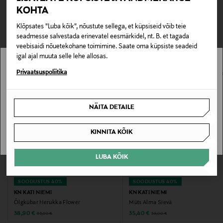
0,00 €
KOHTA
Tootenumber
TEISED KLIENDID
Tarnimine pakiautomaati või postkontorisse
Klõpsates "Luba kõik", nõustute sellega, et küpsiseid võib teie
177847873
0,00 € – 4,90 €
seadmesse salvestada erinevatel eesmärkidel, nt. B. et tagada
VAATASID KA
veebisaidi nõuetekohane toimimine. Saate oma küpsiste seadeid
Materjal
igal ajal muuta selle lehe allosas.
100% õlg
Stockmann pole Sinu riigis saadaval.
Privaatsuspoliitika
Sinu riiki ei ole kohaletoimetamine saadaval.
Värv
NÄITA DETAILE
39 NATURAL
SAAN ARU
KINNITA KÕIK
Suurus
57
LUBA KÕIK
Tootjamaa
SOODUSTUS 40%
SOODUSTUS 40%
ITAALIA
KN KATI NIEMI
KN KATI NIEMI
Õlgkübar Herukka Flower
Müts Alma Sievä
Discounted Price
Discounted Price
Original Price
Original Price
38,90 €
35,40 €
65,00 €
59,00 €
Valmistaja tootenumber