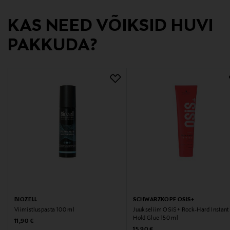
asiakaspalvelu@kao.com
KAS NEED VÕIKSID HUVI
PAKKUDA?
BIOZELL
SCHWARZKOPF OSIS+
Viimistluspasta 100 ml
Juukseliim OSiS+ Rock-Hard Instant
Hold Glue 150 ml
Original Price
11,90 €
Original Price
15,90 €