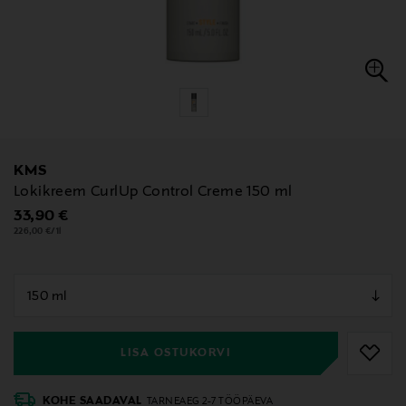
KMS
Lokikreem CurlUp Control Creme 150 ml
Original Price
33,90 €
226,00 €/1l
null
null
LISA OSTUKORVI
KOHE SAADAVAL
TARNEAEG 2-7 TÖÖPÄEVA