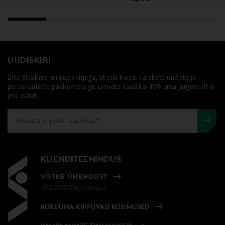
UUDISKIRI
Liitu Stockmanni uudiskirjaga, et olla kursis värskete uudiste ja
personaalsete pakkumistega. Liitudes saad ka -10% oma järgmiselt e-
poe ostult.
KLIENDITEENINDUS
VÕTKE ÜHENDUST
+372 6339539(pvm/mpm)
KORDUMA KIPPUVAD KÜSIMUSED