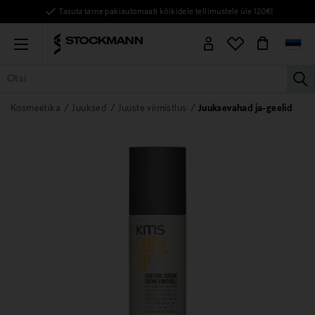
Tasuta tarne pakiautomaati kõikidele tellimustele üle 120€!
Menu
la
KÕIK TOOTED
NAISED
MEHED
LAPSED
KODU
KOSMEE
Kosmeetika
Juuksed
Juuste viimistlus
Juuksevahad ja-geelid