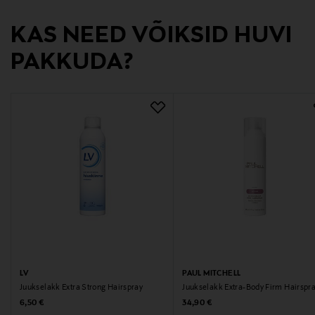
Märksõnad
KAS NEED VÕIKSID HUVI
juukselakk, juuste stiliseerimine, juuksefikseerimine,
PAKKUDA?
juuksehooldus, KMS
LV
PAUL MITCHELL
Juukselakk Extra Strong Hairspray
Juukselakk Extra-Body Firm Hairspr
Original Price
Original Price
6,50 €
34,90 €