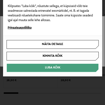
VAATASID KA
avamata originaalpakendis.
NOCOL
Klõpsates "Luba kõik", nõustute sellega, et küpsiseid võib teie
E-POE TAGASTUSED
seadmesse salvestada erinevatel eesmärkidel, nt. B. et tagada
veebisaidi nõuetekohane toimimine. Saate oma küpsiste seadeid
Suurus
igal ajal muuta selle lehe allosas.
75 ML
Stockmann pole Sinu riigis saadaval.
Privaatsuspoliitika
Valmistaja tootenumber
Sinu riiki ei ole kohaletoimetamine saadaval.
143072
NÄITA DETAILE
SAAN ARU
Tootja
KINNITA KÕIK
Kao Finland Oy
LUBA KÕIK
REDKEN
REDKEN
Tootja aadress
Juukselakk Control Hairspray, 300 ml
Juukselakk Control Hairspray 400 m
Original Price
Original Price
28,90 €
28,90 €
Unioninkatu 24, 00130, Helsinki, Finland
Digitaalne aadress
asiakaspalvelu@kao.com