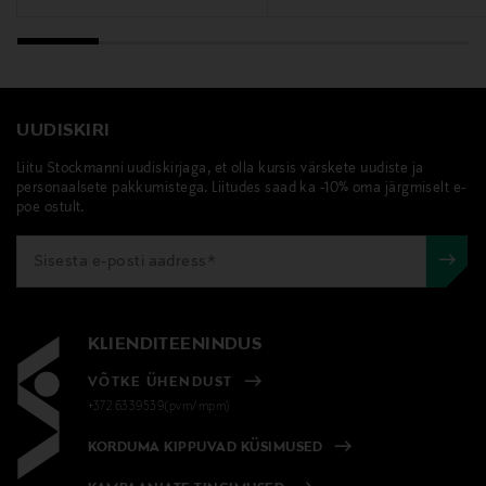
UUDISKIRI
Liitu Stockmanni uudiskirjaga, et olla kursis värskete uudiste ja
personaalsete pakkumistega. Liitudes saad ka -10% oma järgmiselt e-
poe ostult.
KLIENDITEENINDUS
VÕTKE ÜHENDUST
+372 6339539(pvm/mpm)
KORDUMA KIPPUVAD KÜSIMUSED