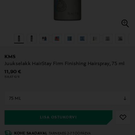
KMS
Juukselakk HairStay Firm Finishing Hairspray, 75 ml
Original Price
11,90 €
158,67 €/1l
null
null
LISA OSTUKORVI
KOHE SAADAVAL
TARNEAEG 2-7 TÖÖPÄEVA