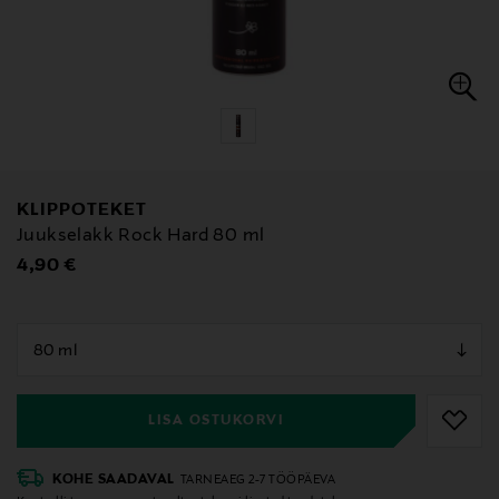
KLIPPOTEKET
Juukselakk Rock Hard 80 ml
Original Price
4,90 €
null
null
LISA OSTUKORVI
KOHE SAADAVAL
TARNEAEG 2-7 TÖÖPÄEVA