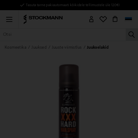
Tasuta tarne pakiautomaati kõikidele tellimustele üle 120€!
Menu
la
KÕIK TOOTED
NAISED
MEHED
LAPSED
KODU
KOSMEE
Kosmeetika
Juuksed
Juuste viimistlus
Juukselakid