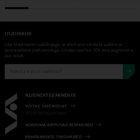
UUDISKIRI
Liitu Stockmanni uudiskirjaga, et olla kursis värskete uudiste ja
personaalsete pakkumistega. Liitudes saad ka -10% oma järgmiselt e-
poe ostult.
KLIENDITEENINDUS
VÕTKE ÜHENDUST
+372 6339539(pvm/mpm)
KORDUMA KIPPUVAD KÜSIMUSED
KAMPAANIATE TINGIMUSED