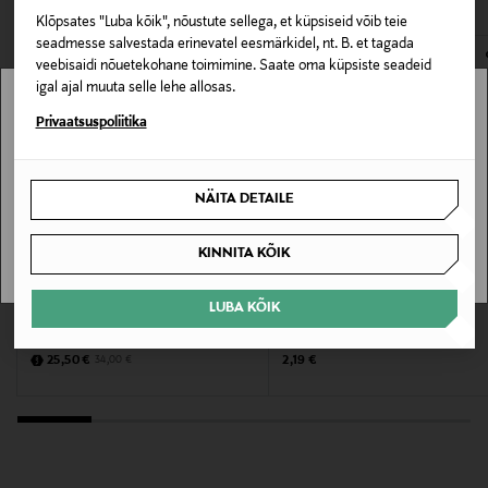
Suurus
Klõpsates "Luba kõik", nõustute sellega, et küpsiseid võib teie
E-POE TAGASTUSED
seadmesse salvestada erinevatel eesmärkidel, nt. B. et tagada
80 ml
veebisaidi nõuetekohane toimimine. Saate oma küpsiste seadeid
igal ajal muuta selle lehe allosas.
Valmistaja tootenumber
Stockmann pole Sinu riigis saadaval.
Privaatsuspoliitika
9015
Sinu riiki ei ole kohaletoimetamine saadaval.
Tootja
NÄITA DETAILE
SAAN ARU
Jonmax Oy
KINNITA KÕIK
Tootja aadress
MYSTOCKMANN EELIS 25%
LUBA KÕIK
MARIA NILA
KLIPPOTEKET
PL 4, 00251, Helsinki, Finland
Juukselakk Extreme Spray
Juukselakk Max XX Strong 80 ml
Discounted Price
Original Price
Original Price
25,50 €
2,19 €
34,00 €
Digitaalne aadress
info@jonmax.fi
Märksõnad