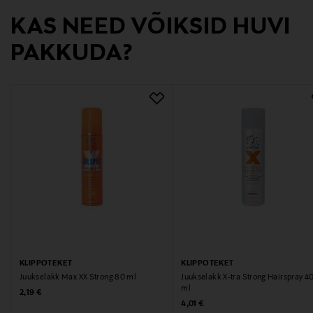
Juukselakk, reisisuurus
KAS NEED VÕIKSID HUVI
PAKKUDA?
KLIPPOTEKET
KLIPPOTEKET
Juukselakk Max XX Strong 80 ml
Juukselakk X-tra Strong Hairspray 4
ml
Original Price
2,19 €
Original Price
4,01 €