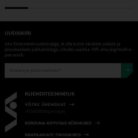
UUDISKIRI
Liitu Stockmanni uudiskirjaga, et olla kursis värskete uudiste ja
personaalsete pakkumistega. Liitudes saad ka -10% oma järgmiselt e-
poe ostult.
KLIENDITEENINDUS
VÕTKE ÜHENDUST
+372 6339539(pvm/mpm)
KORDUMA KIPPUVAD KÜSIMUSED
KAMPAANIATE TINGIMUSED