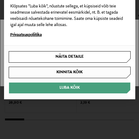
Suurus
Klõpsates "Luba kõik", nõustute sellega, et küpsiseid võib teie
E-POE TAGASTUSED
seadmesse salvestada erinevatel eesmärkidel, nt. B. et tagada
400 ml
veebisaidi nõuetekohane toimimine. Saate oma küpsiste seadeid
igal ajal muuta selle lehe allosas.
Valmistaja tootenumber
Stockmann pole Sinu riigis saadaval.
Privaatsuspoliitika
9010
Sinu riiki ei ole kohaletoimetamine saadaval.
Tootja
NÄITA DETAILE
SAAN ARU
Jonmax Oy
KINNITA KÕIK
Tootja aadress
LUBA KÕIK
REDKEN
KLIPPOTEKET
PL 4, 00251, Helsinki, Finland
Juukselakk Quick Dry Hairspray 400 ml
Juukselakk Max XX Strong 80 ml
Original Price
Original Price
28,90 €
2,19 €
Digitaalne aadress
info@jonmax.fi
Märksõnad