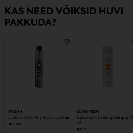
Juukselakk
KAS NEED VÕIKSID HUVI
PAKKUDA?
REDKEN
KLIPPOTEKET
Juukselakk Quick Dry Hairspray 400 ml
Juukselakk X-tra Strong Hairspray 4
ml
Original Price
28,90 €
Original Price
4,01 €