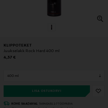
KLIPPOTEKET
Juukselakk Rock Hard 400 ml
Original Price
4,37 €
null
null
LISA OSTUKORVI
KOHE SAADAVAL
TARNEAEG 2-7 TÖÖPÄEVA