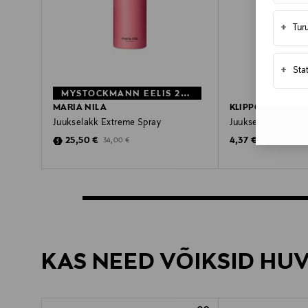
+
Tur
+
Sta
MYSTOCKMANN EELIS 25%
MARIA NILA
KLIPPOTEKET
Juukselakk Extreme Spray
Juukselakk Rock H
Discounted Price
Original Price
Original Price
25,50 €
4,37 €
34,00 €
KAS NEED VÕIKSID HU