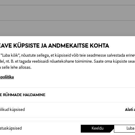
0,00 €
t esitamata lepingust taganeda 30 päeva jooksul alates kauba kättesa
0,00 € – 4,90 €
se
EAVE KÜPSISTE JA ANDMEKAITSE KOHTA
is. Tagastatavad suletud pakendis kosmeetika- ja loodustooted pea
SID KA
"Luba kõik", nõustute sellega, et küpsiseid võib teie seadmesse salvestada erine
el, nt. B. et tagada veebisaidi nõuetekohane toimimine. Saate oma küpsiste sead
 selle lehe allosas.
poliitika
TE RÜHMADE HALDAMINE
alikud küpsised
Alati 
istusküpsised
Keeldu
Luba