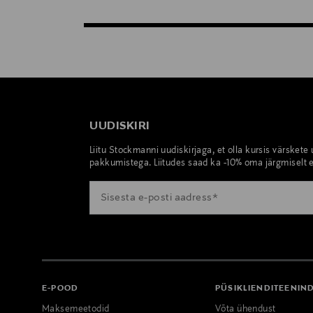
UUDISKIRI
Liitu Stockmanni uudiskirjaga, et olla kursis värskete
pakkumistega. Liitudes saad ka -10% oma järgmiselt e
E-POOD
PÜSIKLIENDITEENIN
Maksemeetodid
Võta ühendust