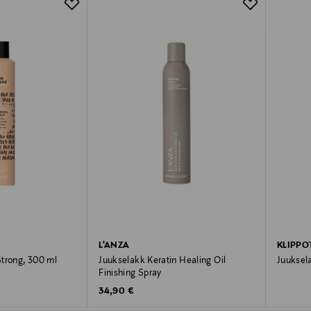
L'ANZA
KLIPPO
trong, 300 ml
Juukselakk Keratin Healing Oil
Juuksel
Finishing Spray
Original
Original Price
34,90 €