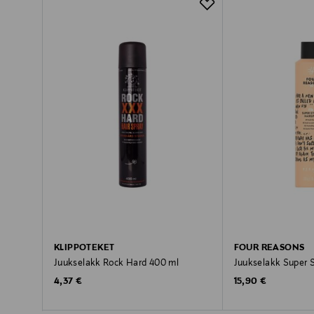
KLIPPOTEKET
FOUR REASONS
Juukselakk Rock Hard 400 ml
Juukselakk Super S
Original Price
Original Price
4,37 €
15,90 €