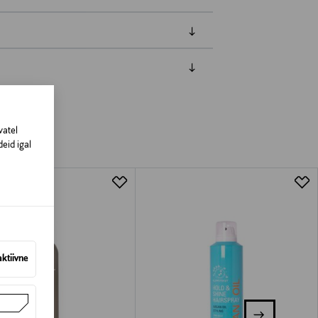
amisest. Suletud pakendis toodete puhul
vad olema avamata originaalpakendis.
vatel
eid igal
aktiivne