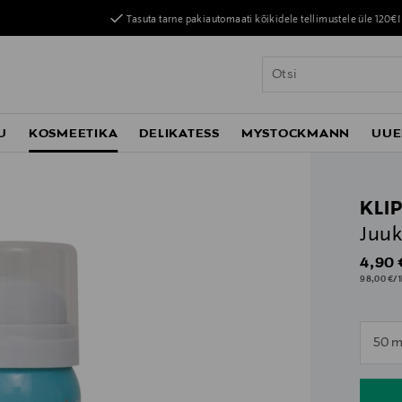
Tasuta tarne pakiautomaati kõikidele tellimustele üle 120€!
U
KOSMEETIKA
DELIKATESS
MYSTOCKMANN
UUE
KLI
Juuk
Origin
4,90 
98,00 €/1
n
50 m
n