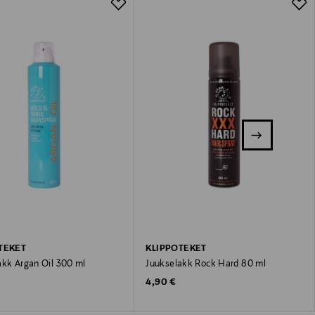
TEKET
KLIPPOTEKET
akk Argan Oil 300 ml
Juukselakk Rock Hard 80 ml
 Price
Original Price
4,90 €