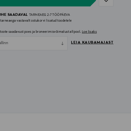
OHE SAADAVAL
TARNEAEG 2-7 TÖÖPÄEVA
 tarneaega vastavalt ostukorvi lisatud toodetele
i toote saadavust poes ja broneerimisvõimalust allpool.
Loe lisaks
LEIA KAUBAMAJAST
allinn