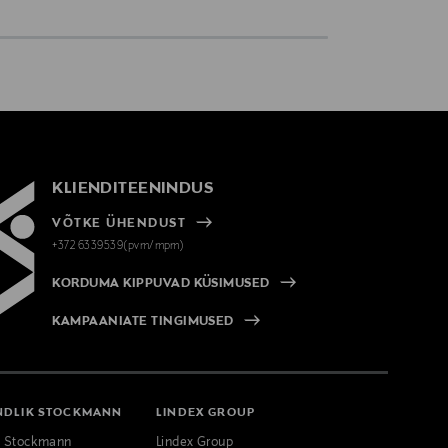
KLIENDITEENINDUS
VÕTKE ÜHENDUST
+372 6339539(pvm/mpm)
KORDUMA KIPPUVAD KÜSIMUSED
KAMPAANIATE TINGIMUSED
NDLIK STOCKMANN
LINDEX GROUP
k Stockmann
Lindex Group