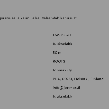
püsivuse ja kauni läike. Vähendab kahusust.
124525670
Juukselakk
50 ml
ROOTSI
Jonmax Oy
PL 4, 00251, Helsinki, Finland
info@jonmax.fi
Juukselakk