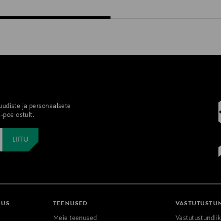
 uudiste ja personaalsete
-poe ostult.
DUS
TEENUSED
VASTUTUSTU
Meie teenused
Vastutustundli