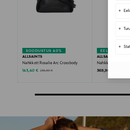
+
Eel
+
Tur
+
Sta
SOODUSTUS 40%
EELIS KUPON
ALLSAINTS
ALLSAINTS
Nahkkott Rosalie Arc Crossbody
Nahkkott Luna Ho
Discounted Price
Original Price
Original Price
143,40 €
369,90 €
239,90 €