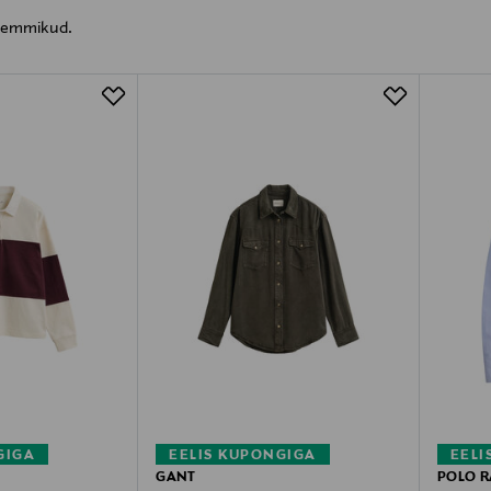
a lemmikud.
GIGA
EELIS KUPONGIGA
EELI
GANT
POLO R