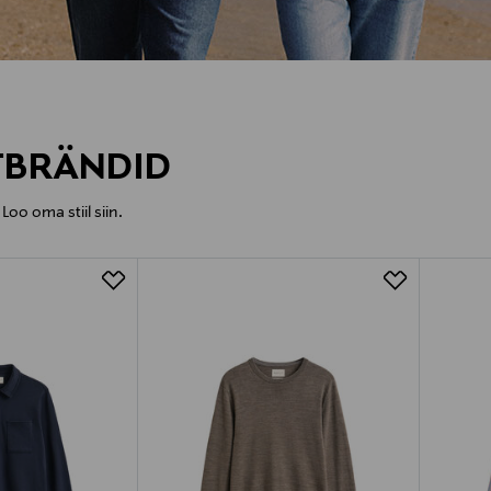
OSTLEMA
TBRÄNDID
Loo oma stiil siin.