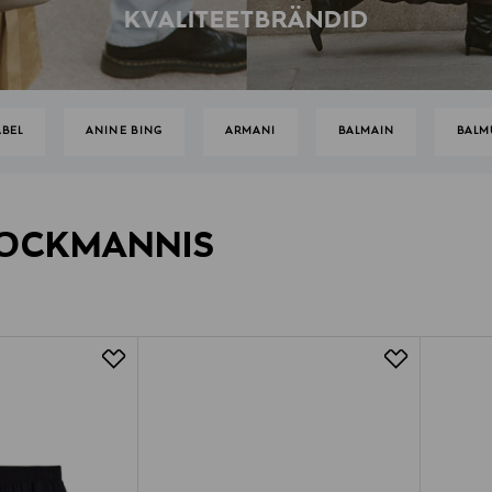
KVALITEETBRÄNDID
ABEL
ANINE BING
ARMANI
BALMAIN
BALM
TOCKMANNIS