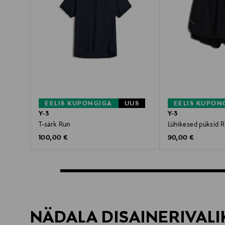
EELIS KUPONGIGA
UUS
EELIS KUPON
Y-3
Y-3
T-särk Run
Lühikesed püksid 
Original Price
Original Price
100,00 €
90,00 €
NÄDALA DISAINERIVALI