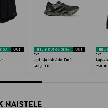
GIGA
UUS
EELIS KUPONGIGA
UUS
EELI
Y-3
Y-3
Run
Jooksujalatsid Adios Pro 4
Kapuuts
Original Price
Original
300,00 €
250,00
K NAISTELE