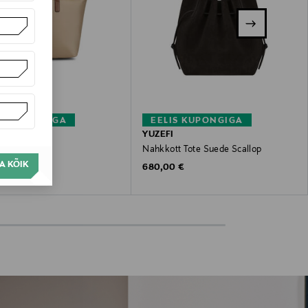
S KUPONGIGA
EELIS KUPONGIGA
HILFIGER
YUZEFI
ette Tote
Nahkkott Tote Suede Scallop
A KÕIK
 Price
Original Price
€
680,00 €