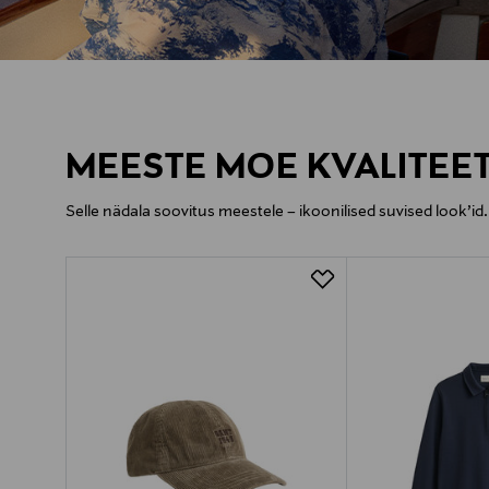
OSTLEMA
MEESTE MOE KVALITEE
Selle nädala soovitus meestele – ikoonilised suvised look’id. 