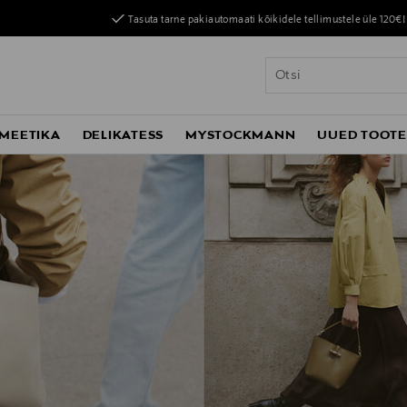
Tasuta tarne pakiautomaati kõikidele tellimustele üle 120€!
MEETIKA
DELIKATESS
MYSTOCKMANN
UUED TOOT