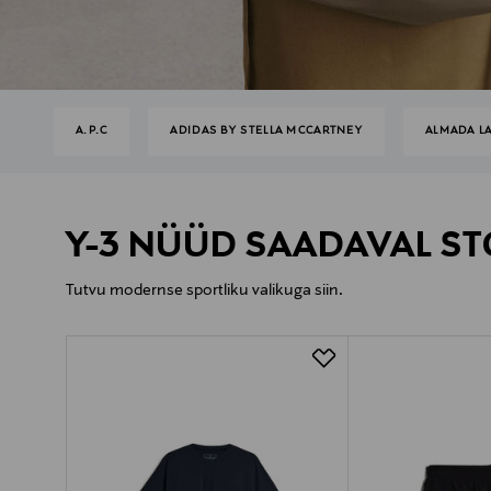
A.P.C
ADIDAS BY STELLA MCCARTNEY
ALMADA L
Y-3 NÜÜD SAADAVAL S
Tutvu modernse sportliku valikuga siin.