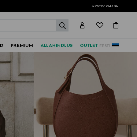
MYSTOCKMANN
label.header.go
ED
PREMIUM
ALLAHINDLUS
OUTLET
EESTI