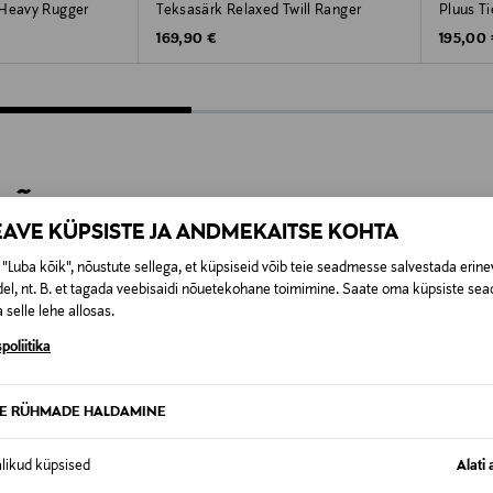
 Heavy Rugger
Teksasärk Relaxed Twill Ranger
Pluus T
Original Price
Original
169,90 €
195,00
VÕI KINGITUSEKS
EAVE KÜPSISTE JA ANDMEKAITSE KOHTA
ma lemmikud nii endale kui ka ajatu kingitusena.
"Luba kõik", nõustute sellega, et küpsiseid võib teie seadmesse salvestada erine
el, nt. B. et tagada veebisaidi nõuetekohane toimimine. Saate oma küpsiste sead
 selle lehe allosas.
poliitika
TE RÜHMADE HALDAMINE
alikud küpsised
Alati 