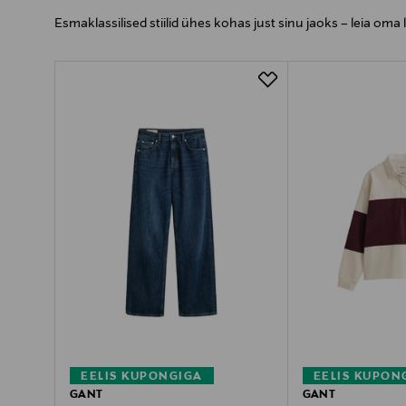
Esmaklassilised stiilid ühes kohas just sinu jaoks – leia om
EELIS KUPONGIGA
EELIS KUPON
GANT
GANT