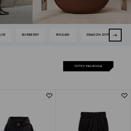
UIR
BURBERRY
BVLGARI
DRAGON DIFFUSION
TUTVU VALIKUGA