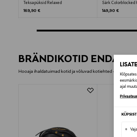
Teksapüksid Relaxed
Särk Colorblocked
Original Price
Original Price
169,90 €
149,90 €
BRÄNDIKOTID ENDALE 
LISAT
Hooaja ihaldatuimad kotid ja võluvad kotiehted – leia siit o
Klõpsates 
eesmärkid
ajal muuta
Privaatsus
KÜPSIS
+
Vaj