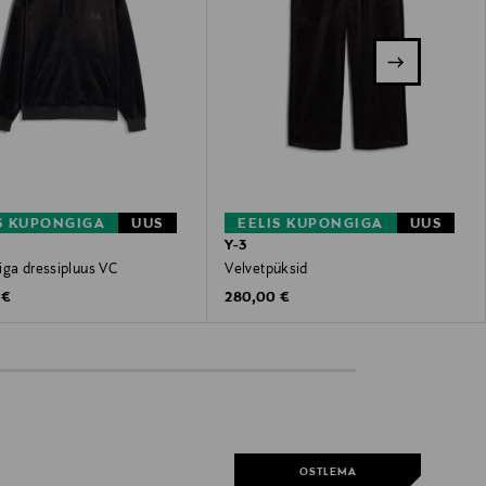
S KUPONGIGA
UUS
EELIS KUPONGIGA
UUS
Y-3
iga dressipluus VC
Velvetpüksid
 Price
Original Price
 €
280,00 €
OSTLEMA