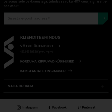
personaalsete pakkumistega. Liitudes saad ka -10% oma järgmiselt e-
poe ostult.
KLIENDITEENINDUS
VÕTKE ÜHENDUST
+372 6339539(pvm/mpm)
KORDUMA KIPPUVAD KÜSIMUSED
KAMPAANIATE TINGIMUSED
NÄITA ROHKEM
E-POOD
Instagram
Facebook
Pinterest
PÜSIKLIENDITEENINDUS