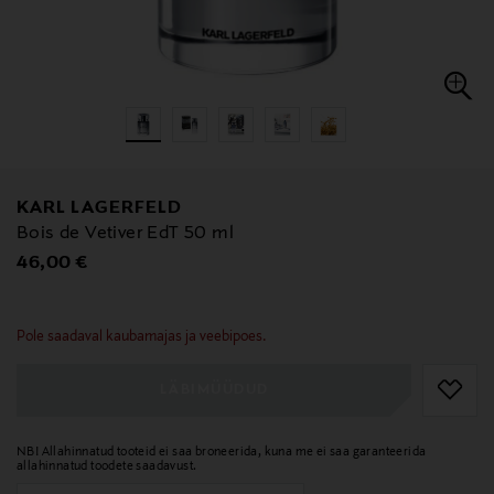
KARL LAGERFELD
Bois de Vetiver EdT 50 ml
Original Price
46,00 €
null
null
Pole saadaval kaubamajas ja veebipoes.
LÄBIMÜÜDUD
NB! Allahinnatud tooteid ei saa broneerida, kuna me ei saa garanteerida
allahinnatud toodete saadavust.