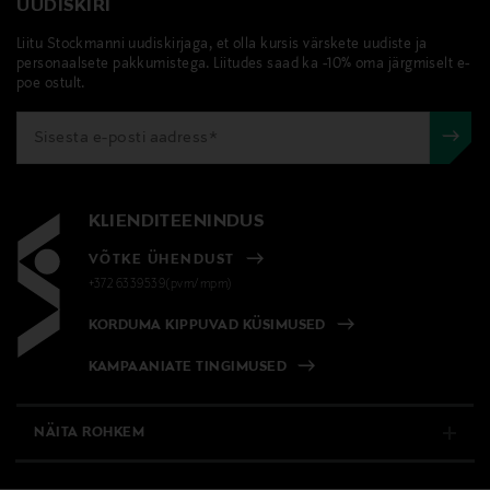
UUDISKIRI
Liitu Stockmanni uudiskirjaga, et olla kursis värskete uudiste ja
personaalsete pakkumistega. Liitudes saad ka -10% oma järgmiselt e-
poe ostult.
KLIENDITEENINDUS
VÕTKE ÜHENDUST
+372 6339539(pvm/mpm)
KORDUMA KIPPUVAD KÜSIMUSED
KAMPAANIATE TINGIMUSED
NÄITA ROHKEM
E-POOD