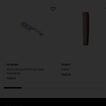
DENMAN
DUROY
Kamm Deluxe D28 Wide Tooth
Kamm
Detangling
Original Price
10,90 €
Original Price
17,90 €