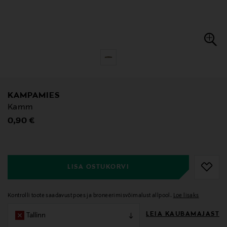
KAMPAMIES
Kamm
Original Price
0,90 €
null
null
LISA OSTUKORVI
Kontrolli toote saadavust poes ja broneerimisvõimalust allpool.
Loe lisaks
LEIA KAUBAMAJAST
Tallinn