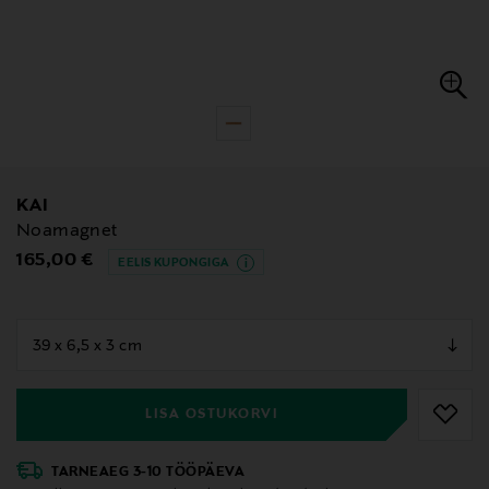
KAI
Noamagnet
Original Price
165,00 €
EELIS KUPONGIGA
null
null
LISA OSTUKORVI
TARNEAEG 3-10 TÖÖPÄEVA