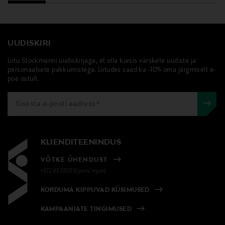
UUDISKIRI
Liitu Stockmanni uudiskirjaga, et olla kursis värskete uudiste ja
personaalsete pakkumistega. Liitudes saad ka -10% oma järgmiselt e-
poe ostult.
KLIENDITEENINDUS
VÕTKE ÜHENDUST
+372 6339539(pvm/mpm)
KORDUMA KIPPUVAD KÜSIMUSED
KAMPAANIATE TINGIMUSED