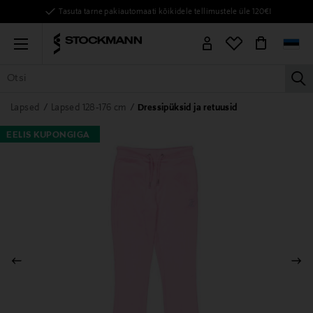
Tasuta tarne pakiautomaati kõikidele tellimustele üle 120€!
Menu
la
KÕIK TOOTED
NAISED
MEHED
LAPSED
KODU
KOSMEE
Lapsed
Lapsed 128-176 cm
Dressipüksid ja retuusid
EELIS KUPONGIGA