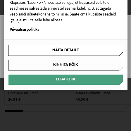
Klõpsates "Luba kõik", nõustute sellega, et küpsiseid võib teie
Hooldusjuhendid
seadmesse salvestada erinevatel eesmärkidel, nt. B. et tagada
Masinpesu vastavalt toote hooldusjuhistele
veebisaidi nõuetekohane toimimine. Saate oma küpsiste seadeid
igal ajal muuta selle lehe allosas.
Värv
Stockmann pole Sinu riigis saadaval.
Privaatsuspoliitika
F89
Sinu riiki ei ole kohaletoimetamine saadaval.
NÄITA DETAILE
Tootjamaa
SAAN ARU
BANGLADESH
KINNITA KÕIK
Valmistaja tootenumber
LUBA KÕIK
EELIS KUPONGIGA
EELIS KUPONGIGA
JBX6744
LINDEX
JUICY COUTURE
Dressipüksid Flared
T-särk Diamante Fitted
Original Price
Original Price
24,99 €
40,00 €
Tootja
Juicy Couture Europe Limited
Tootja aadress