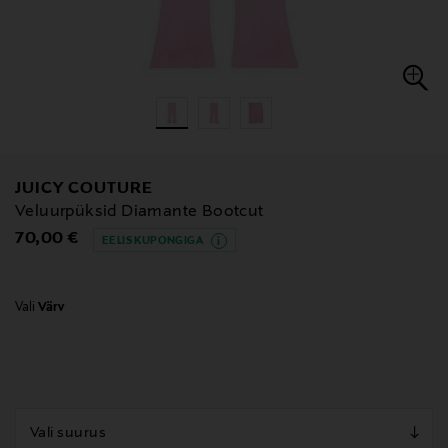
JUICY COUTURE
Veluurpüksid Diamante Bootcut
Original Price
70,00 €
EELIS KUPONGIGA
Vali
Värv
null
null