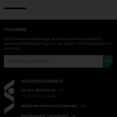
Joseph Ribkoff
UUDISKIRI
Liitu Stockmanni uudiskirjaga, et olla kursis värskete uudiste ja
personaalsete pakkumistega. Liitudes saad ka -10% oma järgmiselt e-
poe ostult.
KLIENDITEENINDUS
VÕTKE ÜHENDUST
+372 6339539(pvm/mpm)
KORDUMA KIPPUVAD KÜSIMUSED
KAMPAANIATE TINGIMUSED