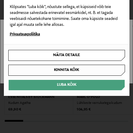
0,00 € – 4,90 €
VAATASID KA
Klõpsates "Luba kõik", nõustute sellega, et küpsiseid võib teie
Materjal
seadmesse salvestada erinevatel eesmärkidel, nt. B. et tagada
96% polüester, 4% elastaan
veebisaidi nõuetekohane toimimine. Saate oma küpsiste seadeid
igal ajal muuta selle lehe allosas.
Voodri materjal
Stockmann pole Sinu riigis saadaval.
Privaatsuspoliitika
Ei
Sinu riiki ei ole kohaletoimetamine saadaval.
NÄITA DETAILE
Hooldusjuhendid
SAAN ARU
Järgige hoolikalt toote hooldus- ja pesemisjuhiseid.
KINNITA KÕIK
Krae tüüp
LUBA KÕIK
2 TK €119 EEST
EELIS KUPONGIGA
EELIS KUPONGIGA
V-Kaelus
ESSENTIALS BY STOCKMANN
MARC O'POLO
Kudum Agatha
Lühikeste varrukatega kudum
Värv
Original Price
Original Price
69,90 €
104,95 €
2166 MIDNIGHT BLUE
Tootjamaa