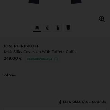
JOSEPH RIBKOFF
Jakk Silky Cover-Up With Taffeta Cuffs
Original Price
249,00 €
EELIS KUPONGIGA
Vali
Värv
LEIA OMA ÕIGE SUURUS