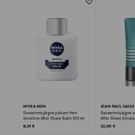
NIVEA MEN
JEAN PAUL GAULT
Raseerimisjärgne palsam Men
Raseerimisjärgne 
Sensitive After Shave Balm 100 ml
After Shave Emulsi
Original Price
Original Price
8,61 €
52,90 €