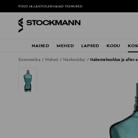
POED JA LAHTIOLEKUAJAD
TEENUSED
NAISED
MEHED
LAPSED
KODU
KOS
Kosmeetika
Mehed
Näohooldus
Habemehooldus ja after-