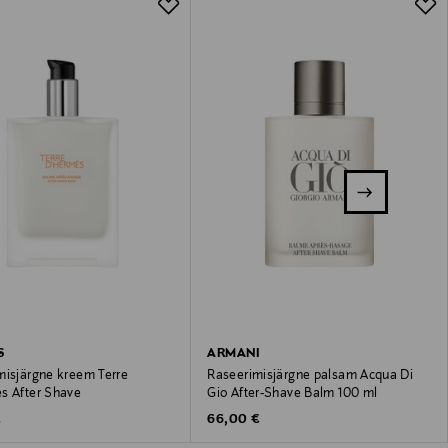
S
ARMANI
misjärgne kreem Terre
Raseerimisjärgne palsam Acqua Di
s After Shave
Gio After-Shave Balm 100 ml
 Price
Original Price
€
66,00 €