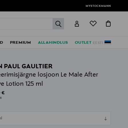
MYSTOCKMANN
label.header.go
ED
PREMIUM
ALLAHINDLUS
OUTLET
EESTI
N PAUL GAULTIER
erimisjärgne losjoon Le Male After
e Lotion 125 ml
al Price
 €
1l
ull
ml
ull