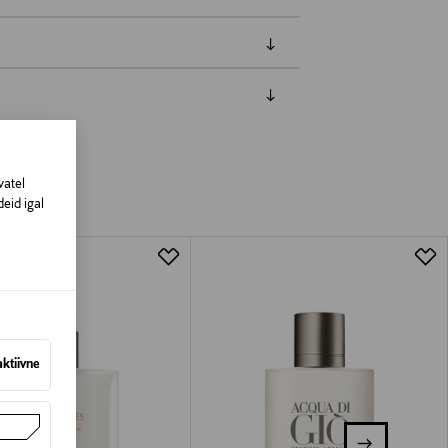
amisest. Suletud pakendis toodete puhul
vad olema avamata originaalpakendis.
vatel
eid igal
aktiivne