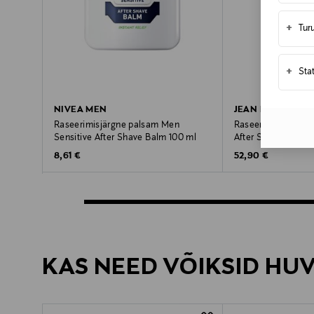
+
Tur
+
Sta
NIVEA MEN
JEAN PAUL GAULT
Raseerimisjärgne palsam Men
Raseerimisjärgne 
Sensitive After Shave Balm 100 ml
After Shave Emulsi
Original Price
Original Price
8,61 €
52,90 €
KAS NEED VÕIKSID HU