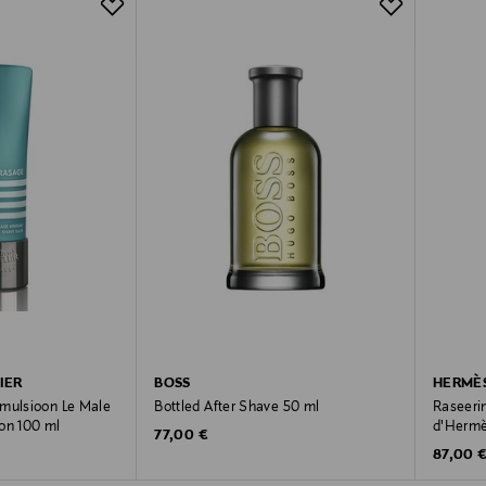
IER
BOSS
HERMÈ
emulsioon Le Male
Bottled After Shave 50 ml
Raseeri
on 100 ml
d'Hermè
Original Price
77,00 €
Original
87,00 