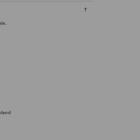
le.
nland