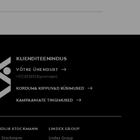
KLIENDITEENINDUS
VÕTKE ÜHENDUST
+372 6339539(pvm/mpm)
KORDUMA KIPPUVAD KÜSIMUSED
KAMPAANIATE TINGIMUSED
NDLIK STOCKMANN
LINDEX GROUP
k Stockmann
Lindex Group