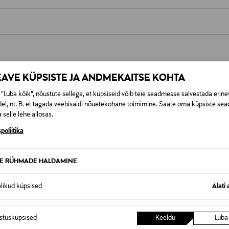
0,00 €
t esitamata lepingust taganeda 30 päeva jooksul alates kauba kättesa
0,00 € – 4,90 €
se
EAVE KÜPSISTE JA ANDMEKAITSE KOHTA
is. Tagastatavad suletud pakendis kosmeetika- ja loodustooted pea
SID KA
"Luba kõik", nõustute sellega, et küpsiseid võib teie seadmesse salvestada erine
el, nt. B. et tagada veebisaidi nõuetekohane toimimine. Saate oma küpsiste sead
 selle lehe allosas.
poliitika
TE RÜHMADE HALDAMINE
alikud küpsised
Alati 
istusküpsised
Keeldu
Luba