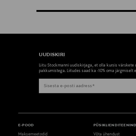
UUDISKIRI
Liitu Stockmanni uudiskirjaga, et olla kursis värskete
pakkumistega. Liitudes saad ka -10% oma järgmiselt e
E-POOD
PÜSIKLIENDITEENIN
Maksemeetodid
Võta ühendust