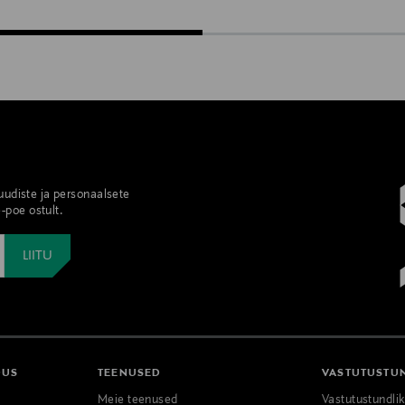
 uudiste ja personaalsete
-poe ostult.
DUS
TEENUSED
VASTUTUSTU
Meie teenused
Vastutustundli