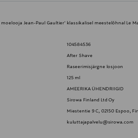
moelooja Jean-Paul Gaultier' klassikalisel meestelõhnal Le Ma
104584536
After Shave
Raseerimisjärgne losjoon
125 ml
AMEERIKA ÜHENDRIIGID
Sirowa Finland Ltd Oy
Miestentie 9 C, 02150 Espoo, Fi
kuluttajapalvelu@sirowa.com