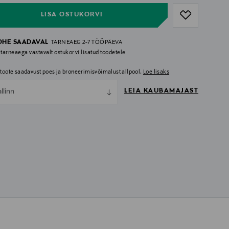
LISA OSTUKORVI
OHE SAADAVAL
TARNEAEG 2-7 TÖÖPÄEVA
 tarneaega vastavalt ostukorvi lisatud toodetele
i toote saadavust poes ja broneerimisvõimalust allpool.
Loe lisaks
LEIA KAUBAMAJAST
allinn