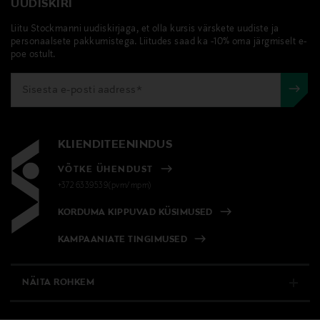
UUDISKIRI
Liitu Stockmanni uudiskirjaga, et olla kursis värskete uudiste ja
personaalsete pakkumistega. Liitudes saad ka -10% oma järgmiselt e-
poe ostult.
KLIENDITEENINDUS
VÕTKE ÜHENDUST
+372 6339539(pvm/mpm)
KORDUMA KIPPUVAD KÜSIMUSED
KAMPAANIATE TINGIMUSED
NÄITA ROHKEM
E-POOD