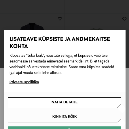
LISATEAVE KÜPSISTE JA ANDMEKAITSE
KOHTA
Klõpsates "Luba kõik", nõustute sellega, et küpsiseid võib teie
seadmesse salvestada erinevatel eesmärkidel, nt. B. et tagada
veebisaidi nõuetekohane toimimine. Saate oma küpsiste seadeid
EELIS KUPONGIGA
SOODUSTUS 41%
igal ajal muuta selle lehe allosas.
J.LINDEBERG
J.LINDEBERG
Hopper U Active Hopsack bleiser
Kudum Arthur
Stockmann pole Sinu riigis saadaval.
Privaatsuspoliitika
Original Price
Discounted Price
Original Price
419,00 €
65,40 €
110,00 €
Sinu riiki ei ole kohaletoimetamine saadaval.
NÄITA DETAILE
SAAN ARU
KINNITA KÕIK