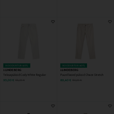
SOODUSTUS 40%
SOODUSTUS 40%
J.LINDEBERG
J.LINDEBERG
Teksapüksid Cody White Regular
Puuvillased püksid Chaze Stretch
Discounted Price
Discounted Price
Original Price
Original Price
93,00 €
89,40 €
155,00 €
150,00 €