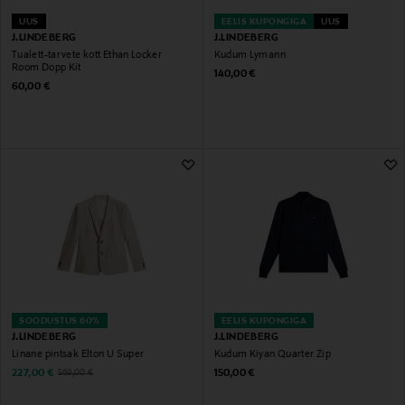
UUS
EELIS KUPONGIGA
UUS
J.LINDEBERG
J.LINDEBERG
Tualett-tarvete kott Ethan Locker
Kudum Lymann
Room Dopp Kit
Original Price
140,00 €
Original Price
60,00 €
SOODUSTUS 60%
EELIS KUPONGIGA
J.LINDEBERG
J.LINDEBERG
Linane pintsak Elton U Super
Kudum Kiyan Quarter Zip
Discounted Price
Original Price
Original Price
227,00 €
150,00 €
569,00 €