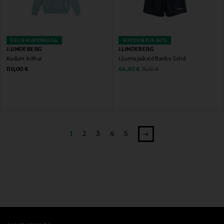
EELIS KUPONGIGA
SOODUSTUS 40%
J.LINDEBERG
J.LINDEBERG
Kudum Arthur
Ujumispüksid Banks Solid
Original Price
Discounted Price
Original Price
110,00 €
44,90 €
75,00 €
1
2
3
4
5