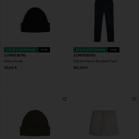
EELIS KUPONGIGA
UUS
EELIS KUPONGIGA
UUS
J.LINDEBERG
J.LINDEBERG
Müts Monta
Püksid Harris Brushed Twill
Original Price
Original Price
70,00 €
165,00 €