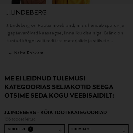
J.LINDEBERG
J.Lindeberg on Rootsi moebränd, mis ühendab spordi- ja
igapäevarõivad kaasaegse, linnaliku disainiga. Bränd on
tuntud kõrgekvaliteediliste materjalide ja stiilsete
rõivaste poolest golfi, suusatamise ja igapäevaseks
Näita Rohkem
kandmiseks.
ME EI LEIDNUD TULEMUSI
KATEGOORIAS SELJAKOTID SEEGA
OTSIME SEDA KOGU VEEBISAIDILT:
J.LINDEBERG - KÕIK TOOTEKATEGOORIAD
166 toodet leitud
SORTEERI
2