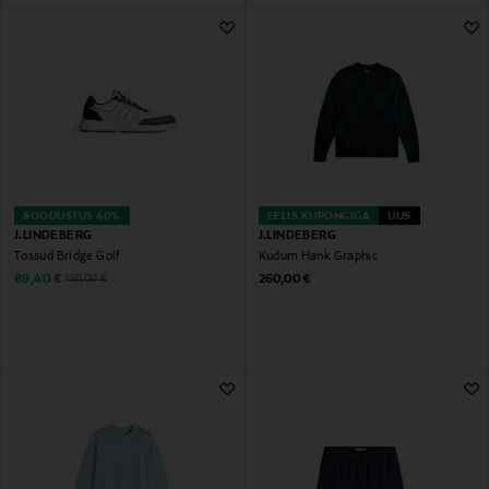
SOODUSTUS 40%
EELIS KUPONGIGA
UUS
J.LINDEBERG
J.LINDEBERG
Tossud Bridge Golf
Kudum Hank Graphic
Discounted Price
Original Price
Original Price
89,40 €
260,00 €
150,00 €