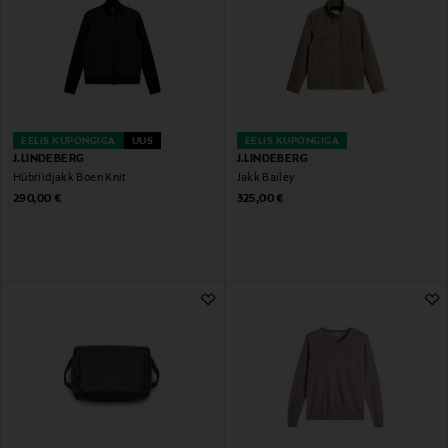
EELIS KUPONGIGA
UUS
EELIS KUPONGIGA
J.LINDEBERG
J.LINDEBERG
Hübriidjakk Boen Knit
Jakk Bailey
Original Price
Original Price
290,00 €
325,00 €