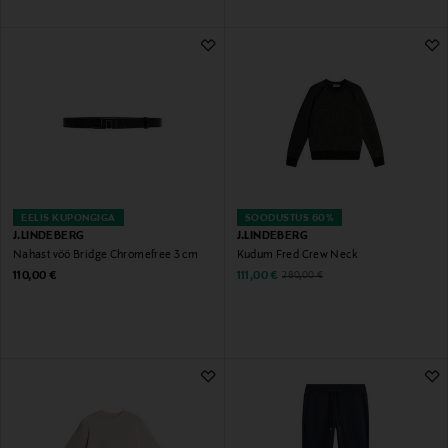
EELIS KUPONGIGA
SOODUSTUS 60%
J.LINDEBERG
J.LINDEBERG
Nahast vöö Bridge Chromefree 3 cm
Kudum Fred Crew Neck
Original Price
Discounted Price
Original Price
110,00 €
111,00 €
280,00 €