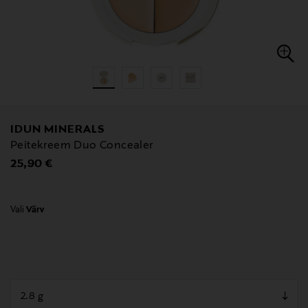
IDUN MINERALS
Peitekreem Duo Concealer
Original Price
25,90 €
Vali
Värv
null
null