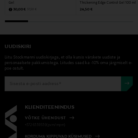
Gel
Thickening Edge Control Gel 100 ml
Discounted Price
Original Price
Original Price
30,00 €
24,50 €
37,50 €
UUDISKIRI
Liitu Stockmanni uudiskirjaga, et olla kursis värskete uudiste ja
personaalsete pakkumistega. Liitudes saad ka -10% oma järgmiselt e-
poe ostult.
KLIENDITEENINDUS
VÕTKE ÜHENDUST
+372 6339539(pvm/mpm)
KORDUMA KIPPUVAD KÜSIMUSED