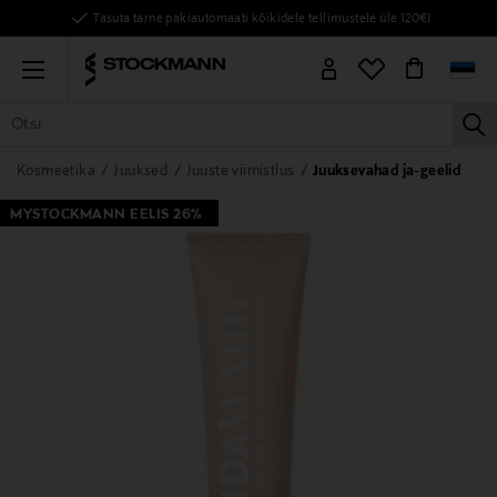
Tasuta tarne pakiautomaati kõikidele tellimustele üle 120€!
Menu
la
KÕIK TOOTED
NAISED
MEHED
LAPSED
KODU
KOSMEE
Kosmeetika
Juuksed
Juuste viimistlus
Juuksevahad ja-geelid
MYSTOCKMANN EELIS 26%