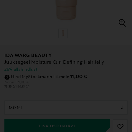
IDA WARG BEAUTY
Juuksegeel Moisture Curl Defining Hair Jelly
26% allahindlust
Discounted Price
11,00 €
Hind MyStockmann liikmele
Original Price
14,90 €
Norm.
73,33 €/1l
99,33 €/1l
null
null
LISA OSTUKORVI