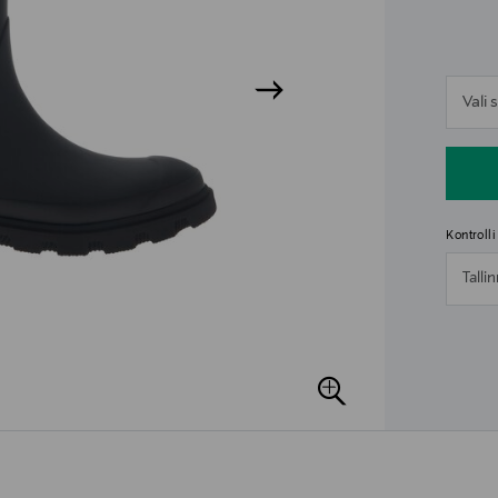
n
Vali
n
Kontroll
Talli