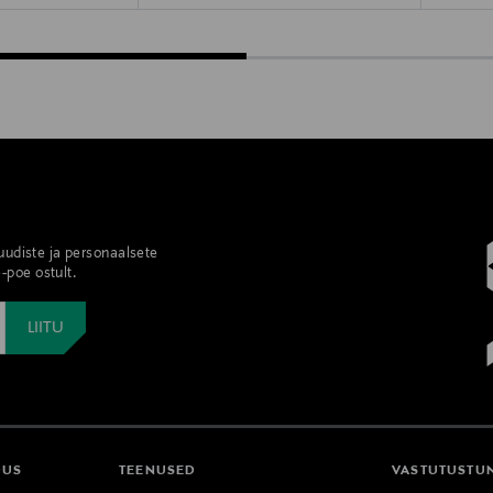
 uudiste ja personaalsete
-poe ostult.
DUS
TEENUSED
VASTUTUSTU