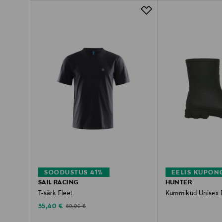
SOODUSTUS 41%
EELIS KUPON
SAIL RACING
HUNTER
T-särk Fleet
Kummikud Unisex 
Discounted Price
Original Price
Original Price
35,40 €
60,00 €