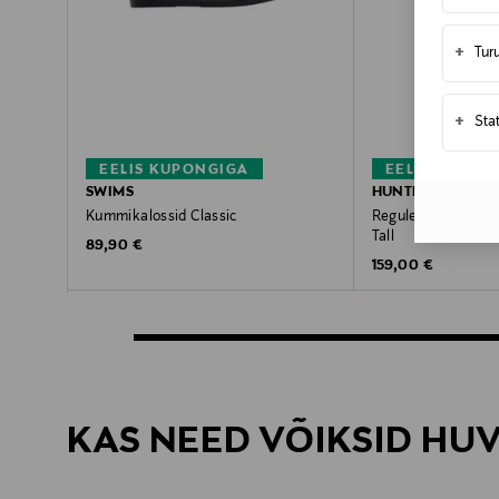
+
Tur
+
Sta
EELIS KUPONGIGA
EELIS KUPON
SWIMS
HUNTER
Kummikalossid Classic
Reguleeritavad ku
Tall
Original Price
89,90 €
Original Price
159,00 €
KAS NEED VÕIKSID HU