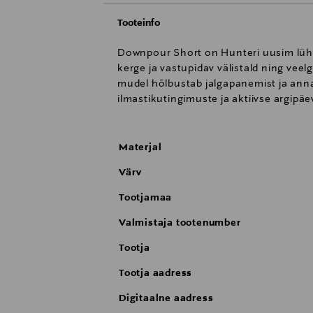
Tooteinfo
Downpour Short on Hunteri uusim lühik
kerge ja vastupidav välistald ning vee
mudel hõlbustab jalgapanemist ja annab
ilmastikutingimuste ja aktiivse argipäe
Materjal
Värv
Tootjamaa
Valmistaja tootenumber
Tootja
Tootja aadress
Digitaalne aadress