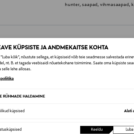
hunter, saapad, vihmasaapad, 
0,00 €
EAVE KÜPSISTE JA ANDMEKAITSE KOHTA
SID KA
"Luba kõik", nõustute sellega, et küpsiseid võib teie seadmesse salvestada erine
0,00 € – 4,90 €
se
el, nt. B. et tagada veebisaidi nõuetekohane toimimine. Saate oma küpsiste sead
 selle lehe allosas.
poliitika
TE RÜHMADE HALDAMINE
alikud küpsised
Alati 
istusküpsised
Keeldu
Luba