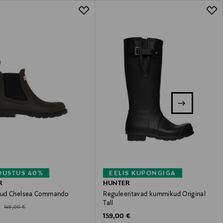
DUSTUS 40%
EELIS KUPONGIGA
R
HUNTER
ud Chelsea Commando
Reguleeritavad kummikud Original
Tall
ted Price
Original Price
€
149,00 €
Original Price
159,00 €