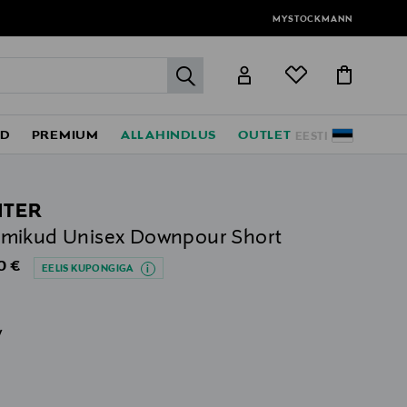
MYSTOCKMANN
label.header.go
ED
PREMIUM
ALLAHINDLUS
OUTLET
EESTI
TER
mikud Unisex Downpour Short
al Price
0 €
EELIS KUPONGIGA
v