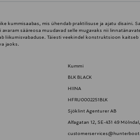
e kummisaabas, mis ühendab praktilisuse ja ajatu disaini. Saa
lgi avaram sääreosa muudavad selle mugavaks nii linnatänavate
 liikumisvabaduse. Täiesti veekindel konstruktsioon kaitseb i
va jaoks.
Kummi
BLK BLACK
HIINA
HFRU0002251BLK
Sjöklint Agenturer AB
Alfagatan 12, SE-431 49 Mölnda
customerservices@hunterboot