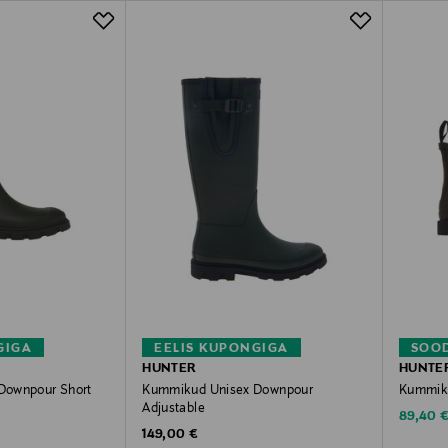
GIGA
EELIS KUPONGIGA
SOO
HUNTER
HUNTE
Downpour Short
Kummikud Unisex Downpour
Kummik
Adjustable
Discoun
89,40 
Original Price
149,00 €