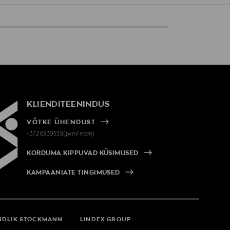
KLIENDITEENINDUS
VÕTKE ÜHENDUST
+372 6339539(pvm/mpm)
KORDUMA KIPPUVAD KÜSIMUSED
KAMPAANIATE TINGIMUSED
NDLIK STOCKMANN
LINDEX GROUP