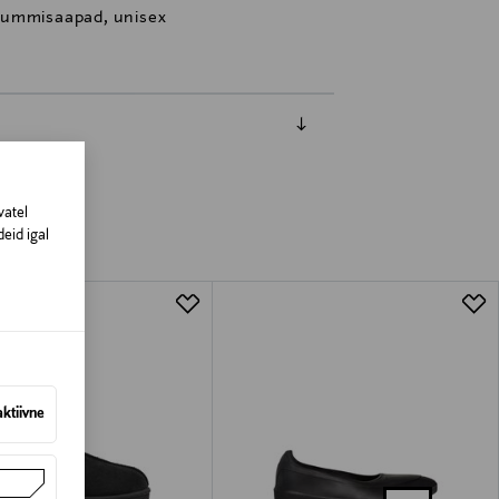
kummisaapad, unisex
vatel
eid igal
aktiivne