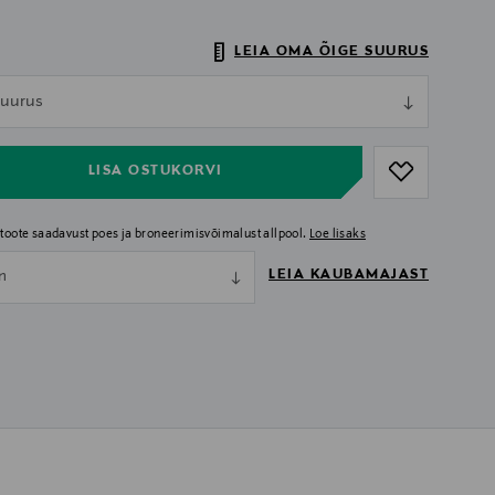
LEIA OMA ÕIGE SUURUS
ull
 suurus
ull
LISA OSTUKORVI
i toote saadavust poes ja broneerimisvõimalust allpool.
Loe lisaks
LEIA KAUBAMAJAST
nn