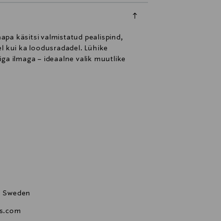
pa käsitsi valmistatud pealispind,
l kui ka loodusradadel. Lühike
ga ilmaga – ideaalne valik muutlike
l, Sweden
s.com