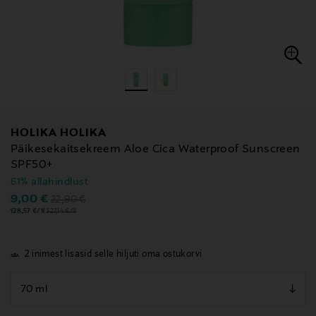
HOLIKA HOLIKA
Päikesekaitsekreem Aloe Cica Waterproof Sunscreen
SPF50+
61% allahindlust
Original Price
Discounted Price
9,00 €
22,90 €
128,57 €/1l
327,14 €/1l
2 inimest lisasid selle hiljuti oma ostukorvi
null
null