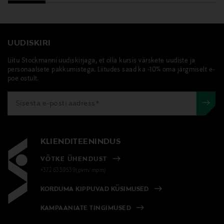
UUDISKIRI
Liitu Stockmanni uudiskirjaga, et olla kursis värskete uudiste ja
personaalsete pakkumistega. Liitudes saad ka -10% oma järgmiselt e-
poe ostult.
KLIENDITEENINDUS
VÕTKE ÜHENDUST
+372 6339539(pvm/mpm)
KORDUMA KIPPUVAD KÜSIMUSED
KAMPAANIATE TINGIMUSED