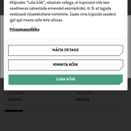
Klõpsates "Luba kõik", nõustute sellega, et küpsiseid võib teie
76% nahk, 22% tekstiil, 2% TPU
seadmesse salvestada erinevatel eesmärkidel, nt. B. et tagada
veebisaidi nõuetekohane toimimine. Saate oma küpsiste seadeid
Hooldusjuhendid
igal ajal muuta selle lehe allosas.
Puhastage õrnalt niiske lapiga
Stockmann pole Sinu riigis saadaval.
Privaatsuspoliitika
Värv
Sinu riiki ei ole kohaletoimetamine saadaval.
NÄITA DETAILE
240 BEIGE
SAAN ARU
KINNITA KÕIK
Tootjamaa
HIINA
LUBA KÕIK
EELIS KUPONGIGA
EELIS KUPONGIGA
NEW BALANCE
SALOMON
Valmistaja tootenumber
Tossud 574
Tossud XT-6
12519020
Original Price
Original Price
115,00 €
180,00 €
Tootja
THE HOFF BRAND