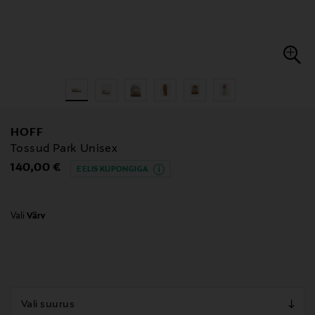
HOFF
Tossud Park Unisex
Original Price
140,00 €
EELIS KUPONGIGA
Vali
Värv
null
null