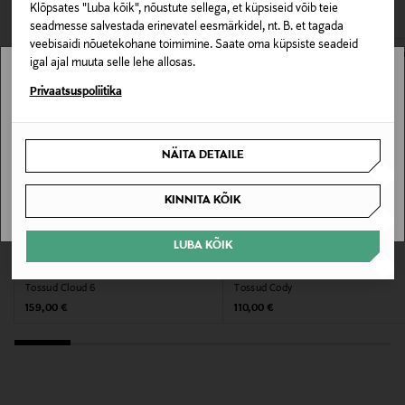
Klõpsates "Luba kõik", nõustute sellega, et küpsiseid võib teie
65% seemisnahk, 30% polüamiid, 5% kaetud nahk
seadmesse salvestada erinevatel eesmärkidel, nt. B. et tagada
veebisaidi nõuetekohane toimimine. Saate oma küpsiste seadeid
Hooldusjuhendid
igal ajal muuta selle lehe allosas.
Puhasta õrnalt niiske lapiga
Stockmann pole Sinu riigis saadaval.
Privaatsuspoliitika
Värv
Sinu riiki ei ole kohaletoimetamine saadaval.
NÄITA DETAILE
400 BLUE
SAAN ARU
KINNITA KÕIK
Tootjamaa
HIINA
LUBA KÕIK
EELIS KUPONGIGA
EELIS KUPONGIGA
ON
VAGABOND
Valmistaja tootenumber
Tossud Cloud 6
Tossud Cody
12602404
Original Price
Original Price
159,00 €
110,00 €
Tootja
THE HOFF BRAND