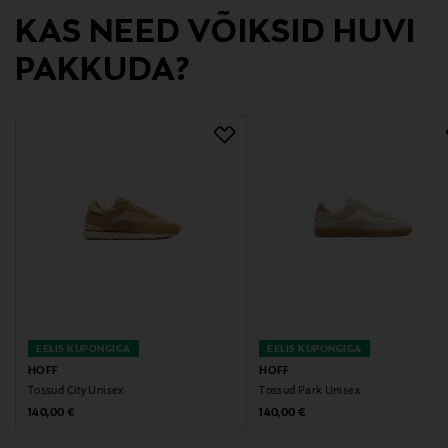
KAS NEED VÕIKSID HUVI
Tootja aadress
THE HOFF BRAND,C/Juan de Herrera 39, 03203, Elche
PAKKUDA?
(Alicante), Spain
Digitaalne aadress
https://thehoffbrand.com/en-eu/pages/contacto
Märksõnad
hoff, tossud, tennised, vabaaja jalanõud
EELIS KUPONGIGA
EELIS KUPONGIGA
HOFF
HOFF
Tossud City Unisex
Tossud Park Unisex
Original Price
Original Price
140,00 €
140,00 €