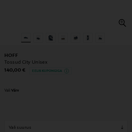
HOFF
Tossud City Unisex
Original Price
140,00 €
EELIS KUPONGIGA
Vali
Värv
null
null