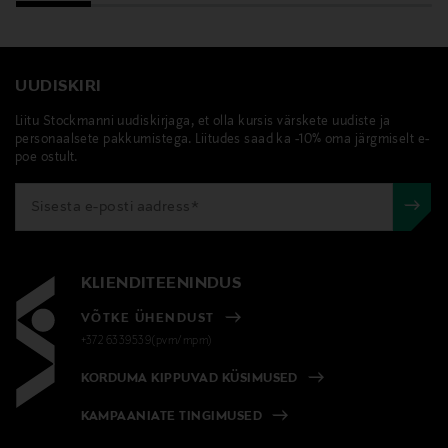
UUDISKIRI
Liitu Stockmanni uudiskirjaga, et olla kursis värskete uudiste ja
personaalsete pakkumistega. Liitudes saad ka -10% oma järgmiselt e-
poe ostult.
KLIENDITEENINDUS
VÕTKE ÜHENDUST
+372 6339539(pvm/mpm)
KORDUMA KIPPUVAD KÜSIMUSED
KAMPAANIATE TINGIMUSED