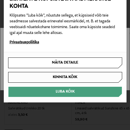
TEISED KLIENDID
Tarnimine pakiautomaati või postkontorisse
Tootenumber
KOHTA
0,00 € – 4,90 €
VAATASID KA
177865891
Klõpsates "Luba kõik", nõustute sellega, et küpsiseid võib teie
seadmesse salvestada erinevatel eesmärkidel, nt. B. et tagada
veebisaidi nõuetekohane toimimine. Saate oma küpsiste seadeid
Materjal
igal ajal muuta selle lehe allosas.
100% lina
Stockmann pole Sinu riigis saadaval.
Privaatsuspoliitika
Hooldusjuhendid
Sinu riiki ei ole kohaletoimetamine saadaval.
Masinpesu vastavalt hooldusjuhistele
NÄITA DETAILE
SAAN ARU
Värv
KINNITA KÕIK
GROUNDED
LUBA KÕIK
EELIS KUPONGIGA
EELIS KUPONGIGA
Suurus
MARIMEKKO
HIMLA
45x45 CM
Salvrätikud Unikko 20 tk
Linased salvrätikud Sunshine 45 x 45
cm, 4 tk
Original Price
alates
3,50 €
Original Price
59,90 €
Tootjamaa