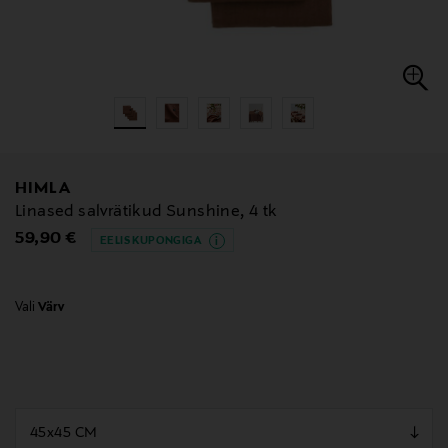
HIMLA
Linased salvrätikud Sunshine, 4 tk
Original Price
59,90 €
EELIS KUPONGIGA
Vali
Värv
null
null