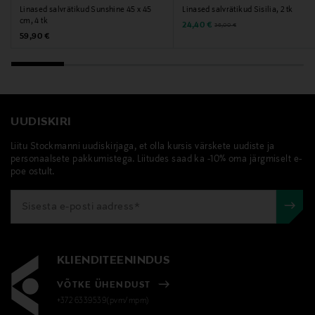
Linased salvrätikud Sunshine 45 x 45
Linased salvrätikud Sisilia, 2 tk
cm, 4 tk
Discounted Price
Original Price
24,40 €
36,00 €
Original Price
59,90 €
UUDISKIRI
Liitu Stockmanni uudiskirjaga, et olla kursis värskete uudiste ja
personaalsete pakkumistega. Liitudes saad ka -10% oma järgmiselt e-
poe ostult.
KLIENDITEENINDUS
VÕTKE ÜHENDUST
+372 6339539(pvm/mpm)