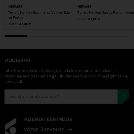
Tootja
HERMÈS
HERMÈS
Sirowa Finland Ltd Oy
Terre d'Hermès Eau Intense Vetiver, Eau
Terre d'Hermès Eau de Parfum Inten
de Parfum
Original Price
alates
117,00 €
Original Price
Tootja aadress
alates
117,00 €
Miestentie 9 C, 02150 Espoo, Finland
Digitaalne aadress
kuluttajapalvelu@sirowa.com
UUDISKIRI
Liitu Stockmanni uudiskirjaga, et olla kursis värskete uudiste ja
Märksõnad
personaalsete pakkumistega. Liitudes saad ka -10% oma järgmiselt e-
poe ostult.
Hermès, parfüüm, lõhn
KLIENDITEENINDUS
VÕTKE ÜHENDUST