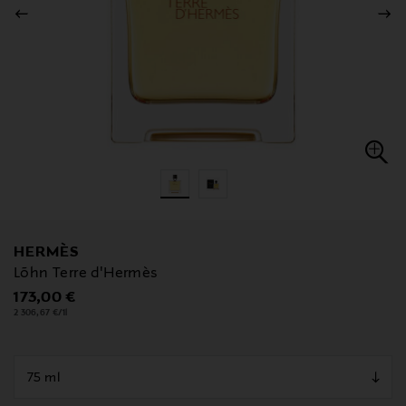
HERMÈS
Lõhn Terre d'Hermès
Original Price
173,00 €
2 306,67 €/1l
null
null