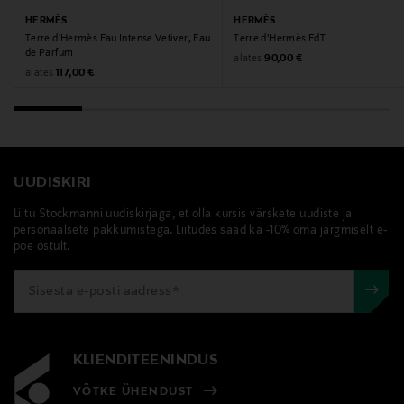
3346130009894
HERMÈS
HERMÈS
Terre d'Hermès Eau Intense Vetiver, Eau
Terre d'Hermès EdT
de Parfum
Tootja
Original Price
alates
90,00 €
Original Price
alates
117,00 €
Sirowa Finland Ltd Oy
Tootja aadress
Miestentie 9 C, 02150 Espoo, Finland
UUDISKIRI
Digitaalne aadress
Liitu Stockmanni uudiskirjaga, et olla kursis värskete uudiste ja
personaalsete pakkumistega. Liitudes saad ka -10% oma järgmiselt e-
kuluttajapalvelu@sirowa.com
poe ostult.
Märksõnad
TERRE D'HERMES seep, TERRE D'HERMES dušš,
TERRE D'HERMES dušivaht
KLIENDITEENINDUS
VÕTKE ÜHENDUST