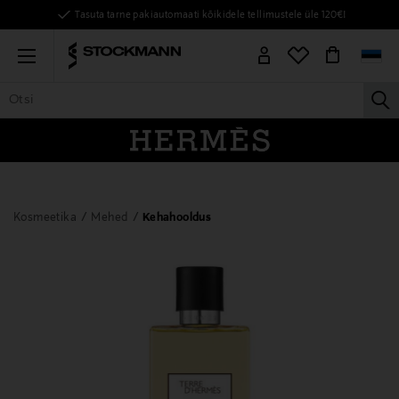
Tasuta tarne pakiautomaati kõikidele tellimustele üle 120€!
Menu
la
KÕIK TOOTED
NAISED
MEHED
LAPSED
KODU
KOSMEE
Kosmeetika
Mehed
Kehahooldus