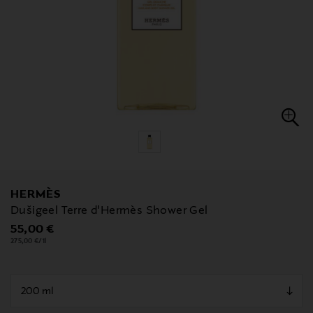
HERMÈS
Dušigeel Terre d'Hermès Shower Gel
Original Price
55,00 €
275,00 €/1l
null
null