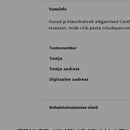
Tooteinfo
Ilusad ja klassikaliselt elegantsed Car
terasest, mida võib pesta nõudepesum
Tootenumber
Tootja
Tootja aadress
Digitaalne aadress
Kohaletoimetamise viisid
Kättesaamine poest