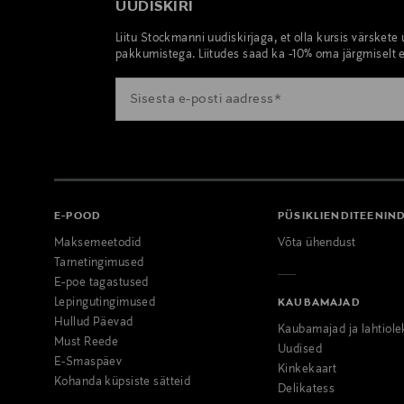
UUDISKIRI
Liitu Stockmanni uudiskirjaga, et olla kursis värskete
pakkumistega. Liitudes saad ka -10% oma järgmiselt e
E-POOD
PÜSIKLIENDITEENIN
Maksemeetodid
Võta ühendust
Tarnetingimused
E-poe tagastused
Lepingutingimused
KAUBAMAJAD
Hullud Päevad
Kaubamajad ja lahtiole
Must Reede
Uudised
E-Smaspäev
Kinkekaart
Kohanda küpsiste sätteid
Delikatess