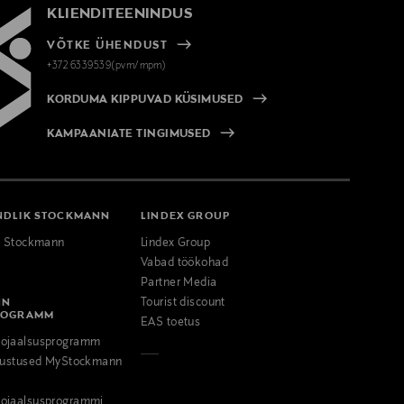
KLIENDITEENINDUS
VÕTKE ÜHENDUST
+372 6339539(pvm/mpm)
KORDUMA KIPPUVAD KÜSIMUSED
KAMPAANIATE TINGIMUSED
NDLIK STOCKMANN
LINDEX GROUP
k Stockmann
Lindex Group
Vabad töökohad
Partner Media
NN
Tourist discount
ROGRAMM
EAS toetus
ojaalsusprogramm
odustused MyStockmann
ojaalsusprogrammi