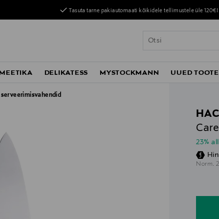
Tasuta tarne pakiautomaati kõikidele tellimustele üle 120€!
MEETIKA
DELIKATESS
MYSTOCKMANN
UUED TOOT
a serveerimisvahendid
HA
Care
23% al
Hin
O
Norm.
n
n