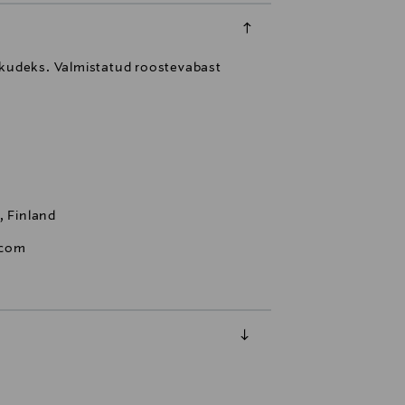
puhkudeks. Valmistatud roostevabast
, Finland
.com