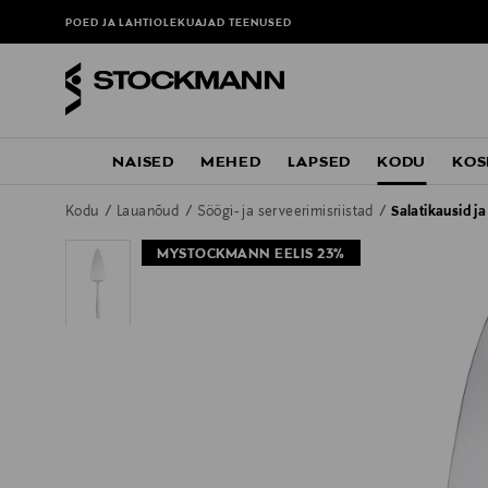
POED JA LAHTIOLEKUAJAD
TEENUSED
NAISED
MEHED
LAPSED
KODU
KOS
Kodu
Lauanõud
Söögi- ja serveerimisriistad
Salatikausid j
MYSTOCKMANN EELIS 23%