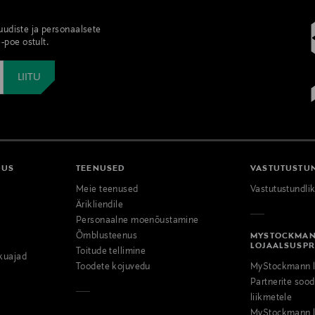
 uudiste ja personaalsete
-poe ostult.
DUS
TEENUSED
VASTUTUSTU
Meie teenused
Vastutustundli
Ärikliendile
Personaalne moenõustamine
Õmblusteenus
MYSTOCKMA
LOJAALSUSP
Toitude tellimine
kuajad
Toodete kojuvedu
MyStockmann l
Partnerite so
liikmetele
MyStockmann l