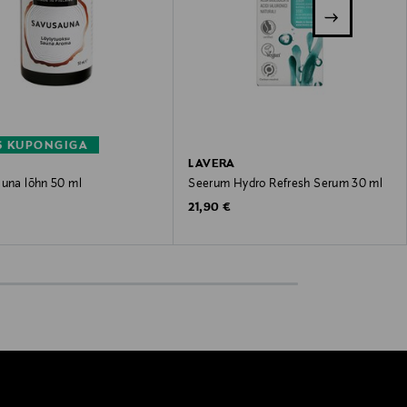
S KUPONGIGA
LAVERA
auna lõhn 50 ml
Seerum Hydro Refresh Serum 30 ml
 Price
Original Price
21,90 €