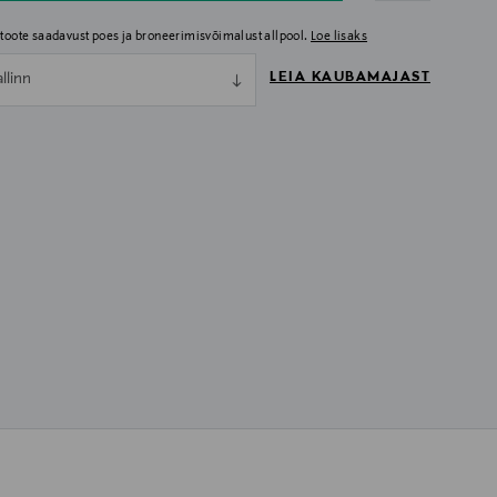
i toote saadavust poes ja broneerimisvõimalust allpool.
Loe lisaks
LEIA KAUBAMAJAST
allinn