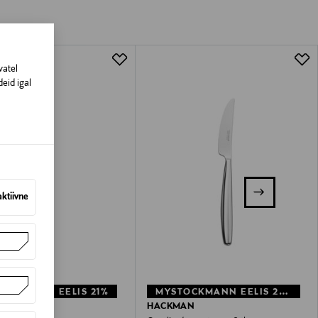
vatel
eid igal
aktiivne
OCKMANN EELIS 21%
MYSTOCKMANN EELIS 20%
AN
HACKMAN