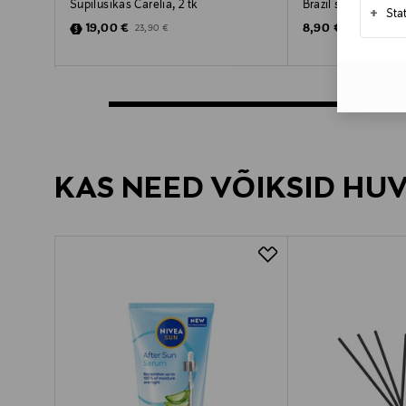
Supilusikas Carelia, 2 tk
Brazil serveerimisl
+
Sta
Discounted Price
Original Price
Original Price
19,00 €
8,90 €
23,90 €
KAS NEED VÕIKSID HU