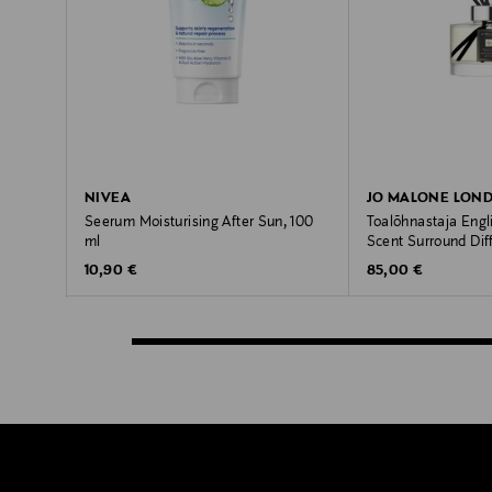
NIVEA
JO MALONE LON
Seerum Moisturising After Sun, 100
Toalõhnastaja Engl
ml
Scent Surround Dif
Original Price
Original Price
10,90 €
85,00 €