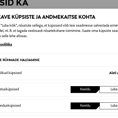
SID KA
0,00 € – 4,90 €
se
EAVE KÜPSISTE JA ANDMEKAITSE KOHTA
"Luba kõik", nõustute sellega, et küpsiseid võib teie seadmesse salvestada erine
el, nt. B. et tagada veebisaidi nõuetekohane toimimine. Saate oma küpsiste sead
 selle lehe allosas.
poliitika
TE RÜHMADE HALDAMINE
alikud küpsised
Alati 
istusküpsised
Keeldu
Luba
undusküpsised
Keeldu
Luba
GIGA
EELIS KUPONGIGA
MYST
PINTIINOX
HACKM