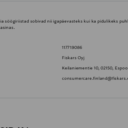
elia söögiriistad sobivad nii igapäevasteks kui ka pidulikeks 
asinas.
117719086
Fiskars Oyj
Keilaniementie 10, 02150, Espoo
consumercare.finland@fiskars
0,00 €