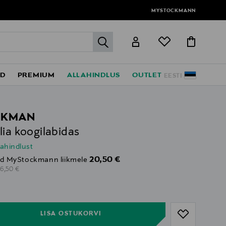
MYSTOCKMANN
label.header.go
ED
PREMIUM
ALLAHINDLUS
OUTLET
EESTI
CKMAN
lia koogilabidas
lahindlust
Discounted Price
20,50 €
d MyStockmann liikmele
riginal Price
26,50 €
ull
ull
LISA OSTUKORVI