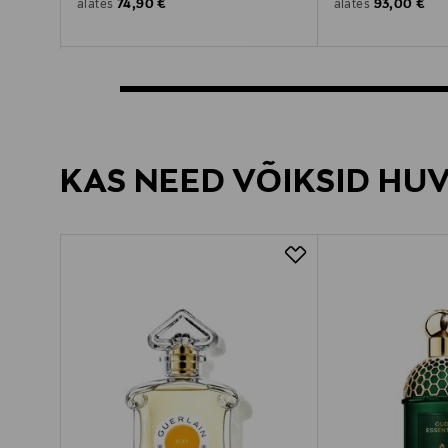
Original Price
Original Pric
74,90 €
93,00 €
alates
alates
KAS NEED VÕIKSID HU