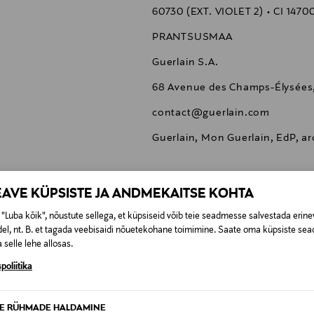
60730 (EXT. VIOLET 2) • CI 1470
PRANTSUSMAA
Guerlain S.A.
68 Avenue des Champs-Élysées,
contact@guerlain.com
Guerlain, Mon Guerlain, EdP, 
EAVE KÜPSISTE JA ANDMEKAITSE KOHTA
"Luba kõik", nõustute sellega, et küpsiseid võib teie seadmesse salvestada erine
0,00 €
el, nt. B. et tagada veebisaidi nõuetekohane toimimine. Saate oma küpsiste sead
 selle lehe allosas.
t esitamata lepingust taganeda 30 päeva jooksul alates kauba kättesa
poliitika
0,00 € – 4,90 €
se
is. Tagastatavad suletud pakendis kosmeetika- ja loodustooted pea
SID KA
TE RÜHMADE HALDAMINE