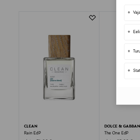
+
Vaj
+
Eel
+
Tur
+
Sta
CLEAN
DOLCE & GABBA
Rain EdP
The One EdP