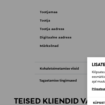
Tootjamaa
Tootja
Tootja aadress
Digitaalne aadress
Märksõnad
LISAT
Kohaletoimetamise viisid
Klõpsates 
Kättesaamine poest
eesmärkid
Tagastamise tingimused
ajal muuta
Teil on õigus toodetega tutvuda ja põhjus
Privaatsus
Tarnimine pakiautomaati või postkontoris
saab neid tagastada ainult avamata pakend
TEISED KLIENDID VAATA
E-POE TAGASTUSED
KÜPSIS