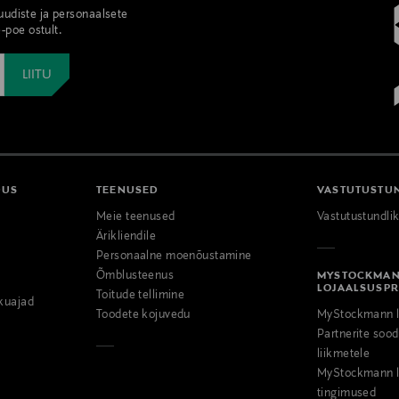
 uudiste ja personaalsete
-poe ostult.
DUS
TEENUSED
VASTUTUSTU
Meie teenused
Vastutustundli
Ärikliendile
Personaalne moenõustamine
Õmblusteenus
MYSTOCKMA
LOJAALSUSP
Toitude tellimine
kuajad
Toodete kojuvedu
MyStockmann l
Partnerite so
liikmetele
MyStockmann l
tingimused