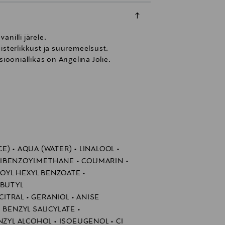
anilli järele.
isterlikkust ja suuremeelsust.
iooniallikas on Angelina Jolie.
) • AQUA (WATER) • LINALOOL •
IBENZOYLMETHANE • COUMARIN •
YL HEXYL BENZOATE •
-BUTYL
TRAL • GERANIOL • ANISE
 BENZYL SALICYLATE •
NZYL ALCOHOL • ISOEUGENOL • CI