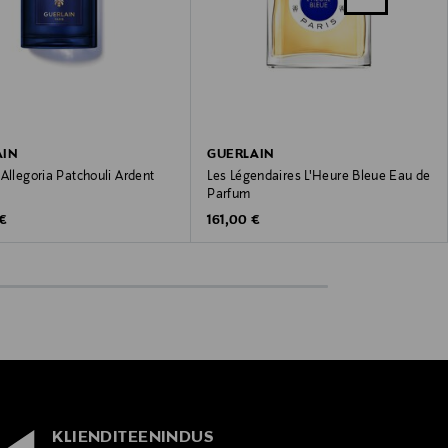
AIN
GUERLAIN
Allegoria Patchouli Ardent
Les Légendaires L'Heure Bleue Eau de
Parfum
 Price
Original Price
 €
161,00 €
KLIENDITEENINDUS