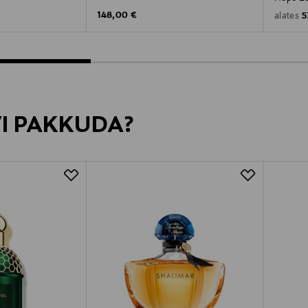
e
Original Price
148,00 €
O
5
alates
VI PAKKUDA?