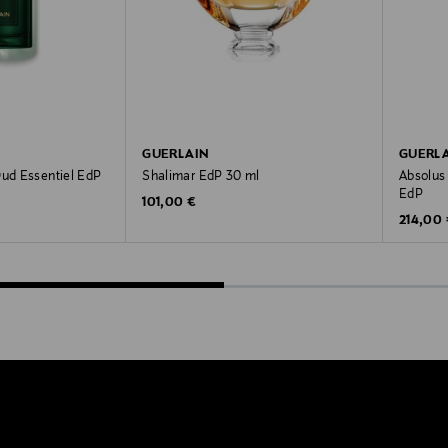
GUERLAIN
GUERL
Oud Essentiel EdP
Shalimar EdP 30 ml
Absolus 
EdP
Original Price
101,00 €
Original
214,00