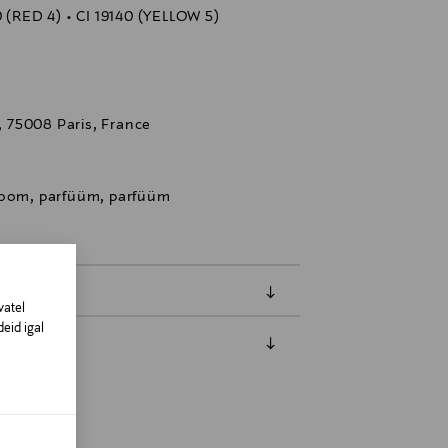
0 (RED 4) • CI 19140 (YELLOW 5)
 75008 Paris, France
aroom, parfüüm, parfüüm
vatel
eid igal
amisest. Suletud pakendis toodete puhul
vad olema avamata originaalpakendis.