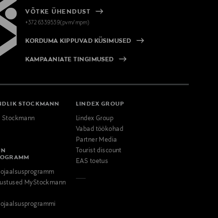
VÕTKE ÜHENDUST
+372 6339539(pvm/mpm)
KORDUMA KIPPUVAD KÜSIMUSED
KAMPAANIATE TINGIMUSED
NDLIK STOCKMANN
LINDEX GROUP
k Stockmann
Lindex Group
Vabad töökohad
Partner Media
NN
Tourist discount
ROGRAMM
EAS toetus
ojaalsusprogramm
odustused MyStockmann
ojaalsusprogrammi