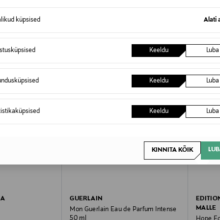
alikud küpsised
Alati 
istusküpsised
Keeldu
Luba
undusküpsised
Keeldu
Luba
tistikaküpsised
Keeldu
Luba
LUB
KINNITA KÕIK
NA
GUERLAIN
EDITIO
MALLE
Mon Guerlain Eau de Parfum Intense
50 ml
Hope E