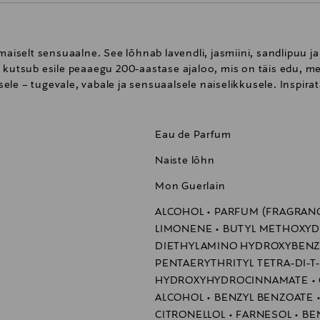
aiselt sensuaalne. See lõhnab lavendli, jasmiini, sandlipuu ja v
 kutsub esile peaaegu 200-aastase ajaloo, mis on täis edu, me
le – tugevale, vabale ja sensuaalsele naiselikkusele. Inspirats
Eau de Parfum
Naiste lõhn
Mon Guerlain
ALCOHOL • PARFUM (FRAGRANCE
LIMONENE • BUTYL METHOXYD
DIETHYLAMINO HYDROXYBENZO
PENTAERYTHRITYL TETRA-DI-T
HYDROXYHYDROCINNAMATE • CI
ALCOHOL • BENZYL BENZOATE •
CITRONELLOL • FARNESOL • BE