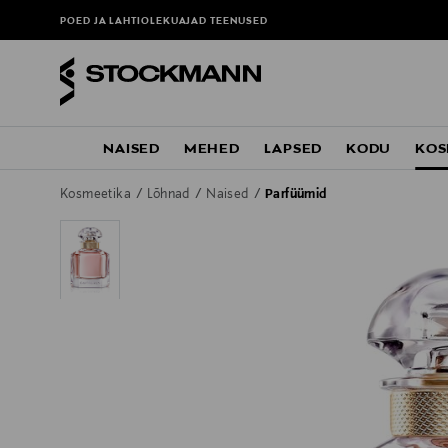
POED JA LAHTIOLEKUAJAD
TEENUSED
NAISED
MEHED
LAPSED
KODU
KOS
Kosmeetika
Lõhnad
Naised
Parfüümid