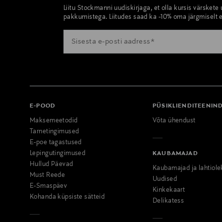
Liitu Stockmanni uudiskirjaga, et olla kursis värskete
pakkumistega. Liitudes saad ka -10% oma järgmiselt e
E-POOD
PÜSIKLIENDITEENIN
Maksemeetodid
Võta ühendust
Tarnetingimused
E-poe tagastused
Lepingutingimused
KAUBAMAJAD
Hullud Päevad
Kaubamajad ja lahtiole
Must Reede
Uudised
E-Smaspäev
Kinkekaart
Kohanda küpsiste sätteid
Delikatess