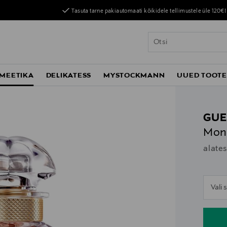
Tasuta tarne pakiautomaati kõikidele tellimustele üle 120€!
MEETIKA
DELIKATESS
MYSTOCKMANN
UUED TOOT
GUE
Mon 
alate
n
Vali
n