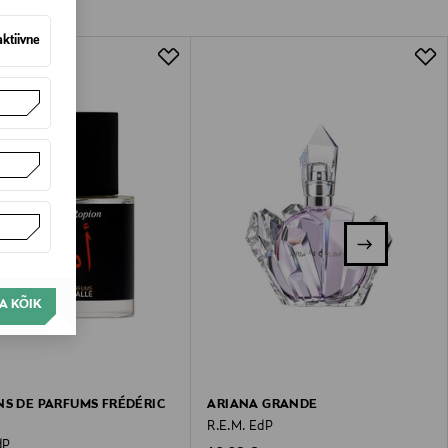
aktiivne
A KÕIK
NS DE PARFUMS FRÉDÉRIC
ARIANA GRANDE
R.E.M. EdP
dP