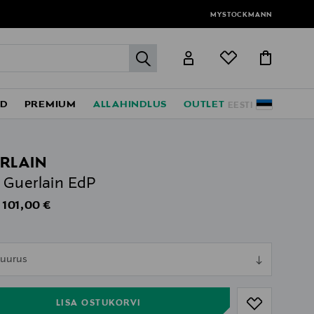
MYSTOCKMANN
label.header.go
ED
PREMIUM
ALLAHINDLUS
OUTLET
EESTI
RLAIN
Guerlain EdP
Original Price
101,00 €
s
ull
 suurus
ull
LISA OSTUKORVI