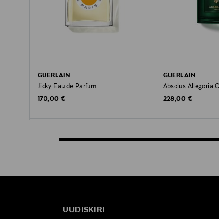
GUERLAIN
GUERLAIN
Jicky Eau de Parfum
Absolus Allegoria 
Original Price
Original Price
170,00 €
228,00 €
UUDISKIRI