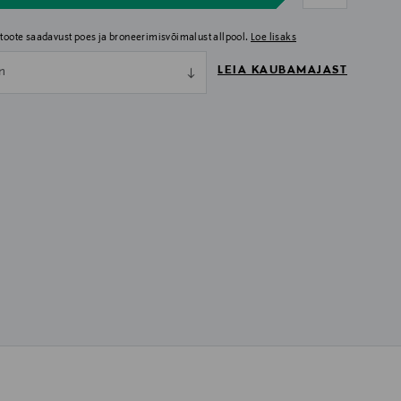
i toote saadavust poes ja broneerimisvõimalust allpool.
Loe lisaks
LEIA KAUBAMAJAST
nn