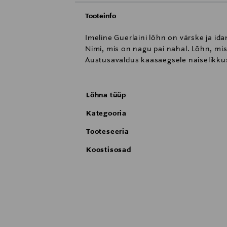
Tooteinfo
Imeline Guerlaini lõhn on värske ja idam
Nimi, mis on nagu pai nahal. Lõhn, mis
Austusavaldus kaasaegsele naiselikkuse
Lõhna tüüp
Kategooria
Tooteseeria
Koostisosad