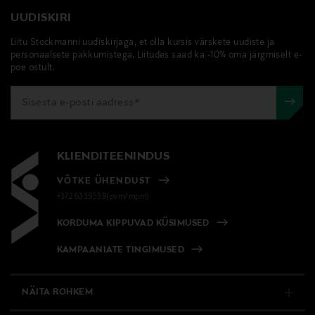
UUDISKIRI
Liitu Stockmanni uudiskirjaga, et olla kursis värskete uudiste ja
personaalsete pakkumistega. Liitudes saad ka -10% oma järgmiselt e-
poe ostult.
KLIENDITEENINDUS
VÕTKE ÜHENDUST
+372 6339539(pvm/mpm)
KORDUMA KIPPUVAD KÜSIMUSED
KAMPAANIATE TINGIMUSED
NÄITA ROHKEM