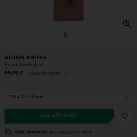
GLOBAL KNIVES
Pruun terituskivi
Original Price
99,90 €
EELIS KUPONGIGA
null
null
LISA OSTUKORVI
KOHE SAADAVAL
TARNEAEG 2-7 TÖÖPÄEVA