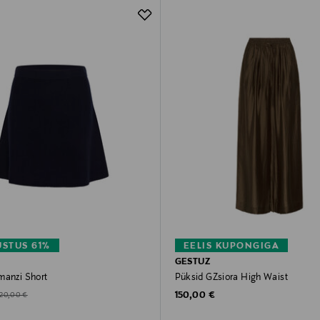
STUS 61%
EELIS KUPONGIGA
GESTUZ
manzi Short
Püksid GZsiora High Waist
Original Price
d Price
riginal Price
150,00 €
120,00 €