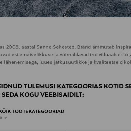
s 2008. aastal Sanne Sehested. Bränd ammutab inspiratsi
oovad esile naiselikkuse ja võimaldavad individuaalset t
 lähenemisega, luues jätkusuutlikke ja kvaliteetseid ko
LEIDNUD TULEMUSI KATEGOORIAS KOTID 
 SEDA KOGU VEEBISAIDILT:
 KÕIK TOOTEKATEGOORIAD
itud