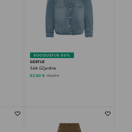
SOODUSTUS 60%
GESTUZ
Särk GZjardine
Discounted Price
Original Price
67,60 €
170,00 €