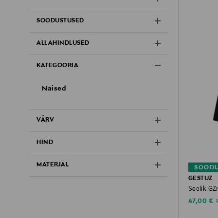
SOODUSTUSED
ALLAHINDLUSED
KATEGOORIA
Naised
VÄRV
HIND
MATERJAL
SOODU
GESTUZ
Seelik GZ
Discounte
O
47,00 €