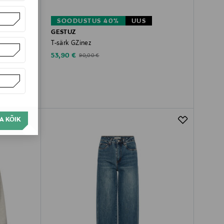
SOODUSTUS 40%
UUS
GESTUZ
T-särk GZinez
Discounted Price
Original Price
53,90 €
90,00 €
A KÕIK