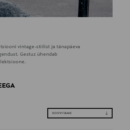
ooni vintage-stiilist ja tänapäeva
õlgendust. Gestuz ühendab
llektsioone.
SEEGA
SOOVITAME