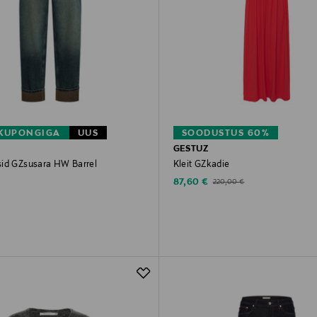
 KUPONGIGA
UUS
SOODUSTUS 60%
GESTUZ
id GZsusara HW Barrel
Kleit GZkadie
rice
Discounted Price
Original Price
87,60 €
220,00 €