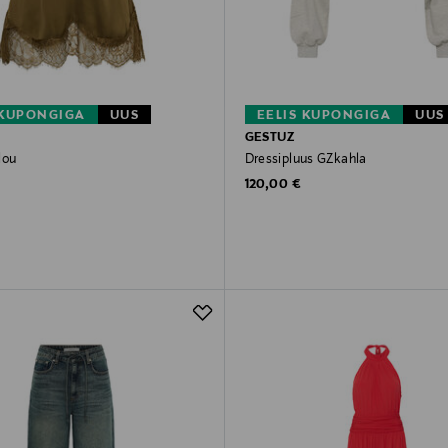
 KUPONGIGA
UUS
EELIS KUPONGIGA
UUS
GESTUZ
lou
Dressipluus GZkahla
rice
Original Price
120,00 €