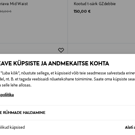
Zriava Mid Waist
Kootud t-särk GZdebbie
Original Price
d Price
riginal Price
150,00 €
150,00 €
EAVE KÜPSISTE JA ANDMEKAITSE KOHTA
"Luba kõik", nõustute sellega, et küpsiseid võib teie seadmesse salvestada erine
el, nt. B. et tagada veebisaidi nõuetekohane toimimine. Saate oma küpsiste sead
 selle lehe allosas.
poliitika
TE RÜHMADE HALDAMINE
alikud küpsised
Alati 