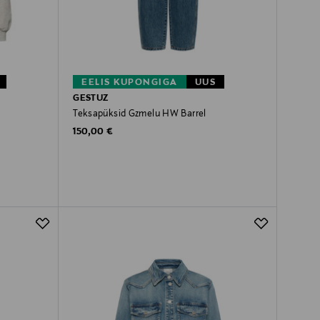
EELIS KUPONGIGA
UUS
GESTUZ
Teksapüksid Gzmelu HW Barrel
Original Price
150,00 €