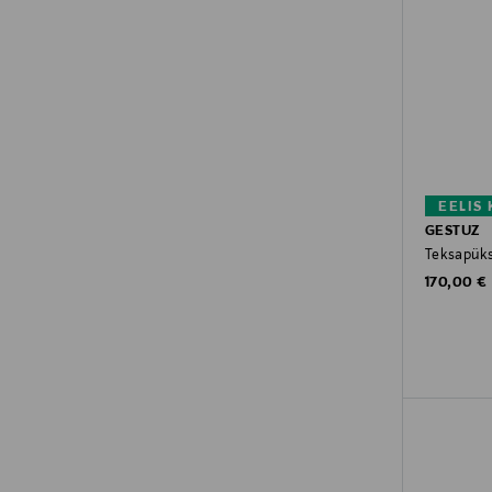
EELIS
GESTUZ
Teksapüks
Original P
170,00 €