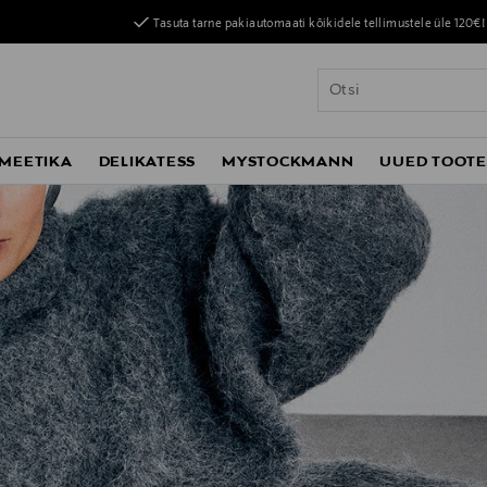
Tasuta tarne pakiautomaati kõikidele tellimustele üle 120€!
MEETIKA
DELIKATESS
MYSTOCKMANN
UUED TOOT