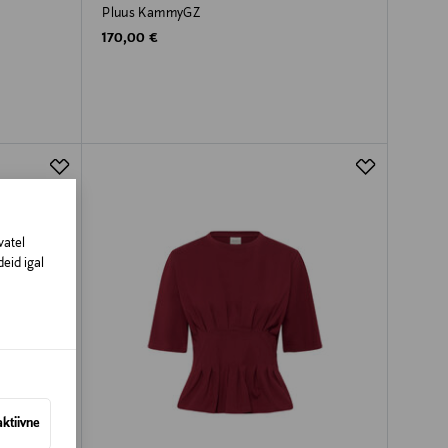
Pluus KammyGZ
Original Price
170,00 €
vatel
eid igal
aktiivne