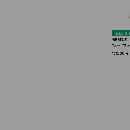
EELIS
GESTUZ
Topp GZla
Original P
130,00 €