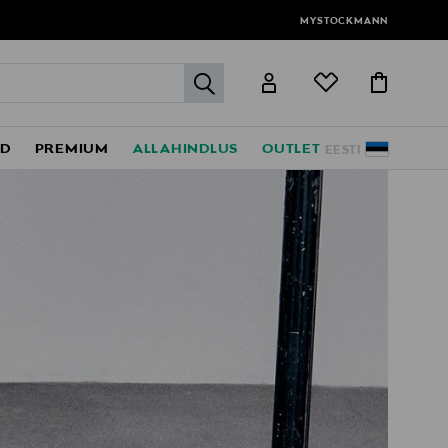
MYSTOCKMANN
label.header.go
ED
PREMIUM
ALLAHINDLUS
OUTLET
EESTI