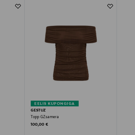
EELIS KUPONGIGA
GESTUZ
Topp GZsamera
Original Price
100,00 €