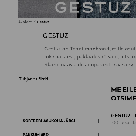
Avaleht
Gestuz
GESTUZ
Gestuz on Taani moebränd, mille asuta
rokknaistest, pakkudes rõivaid, mis t
Skandinaavia disainipärandi kaasaegse
Tühjenda filtrid
ME EI 
OTSIME
GESTUZ -
SORTEERI ASUKOHA JÄRGI
100 toodet le
PAKKUMISED