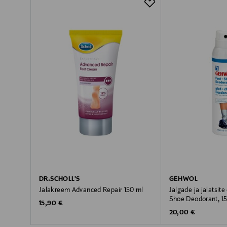
DR.SCHOLL'S
GEHWOL
Jalakreem Advanced Repair 150 ml
Jalgade ja jalatsit
Shoe Deodorant, 1
Original Price
15,90 €
Original Price
20,00 €