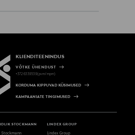
KLIENDITEENINDUS
VÕTKE ÜHENDUST
+372 6339539(pvm/mpm)
KORDUMA KIPPUVAD KÜSIMUSED
KAMPAANIATE TINGIMUSED
NDLIK STOCKMANN
LINDEX GROUP
k Stockmann
Lindex Group