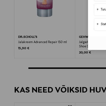
+
Tur
+
Sta
DR.SCHOLL'S
GEHWOL
Jalakreem Advanced Repair 150 ml
Jalgade ja jalatsit
Shoe Deodorant, 1
Original Price
15,90 €
Original Price
20,00 €
KAS NEED VÕIKSID HU