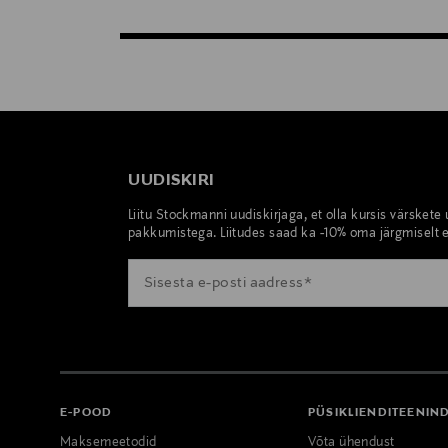
UUDISKIRI
Liitu Stockmanni uudiskirjaga, et olla kursis värskete
pakkumistega. Liitudes saad ka -10% oma järgmiselt e
E-POOD
PÜSIKLIENDITEENIN
Maksemeetodid
Võta ühendust