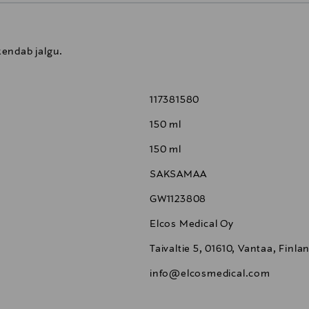
kendab jalgu.
117381580
150 ml
150 ml
SAKSAMAA
GW1123808
Elcos Medical Oy
Taivaltie 5, 01610, Vantaa, Finla
info@elcosmedical.com