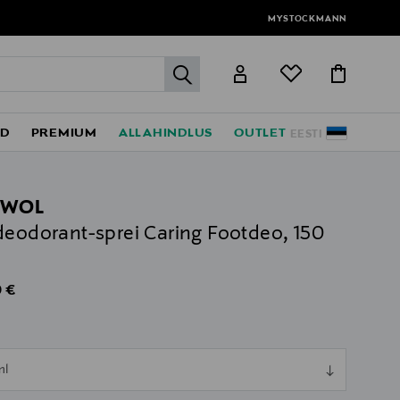
MYSTOCKMANN
label.header.go
ED
PREMIUM
ALLAHINDLUS
OUTLET
EESTI
HWOL
deodorant-sprei Caring Footdeo, 150
al Price
 €
l
ull
ml
ull