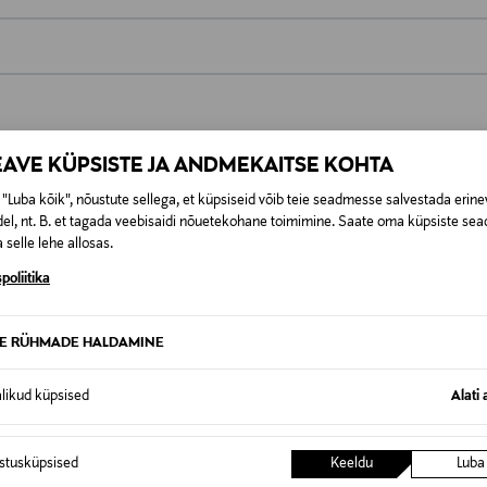
0,00 €
t esitamata lepingust taganeda 30 päeva jooksul alates kauba kättesa
0,00 € – 4,90 €
se
EAVE KÜPSISTE JA ANDMEKAITSE KOHTA
is. Tagastatavad suletud pakendis kosmeetika- ja loodustooted pea
SID KA
"Luba kõik", nõustute sellega, et küpsiseid võib teie seadmesse salvestada erine
el, nt. B. et tagada veebisaidi nõuetekohane toimimine. Saate oma küpsiste sead
 selle lehe allosas.
poliitika
TE RÜHMADE HALDAMINE
alikud küpsised
Alati 
istusküpsised
Keeldu
Luba