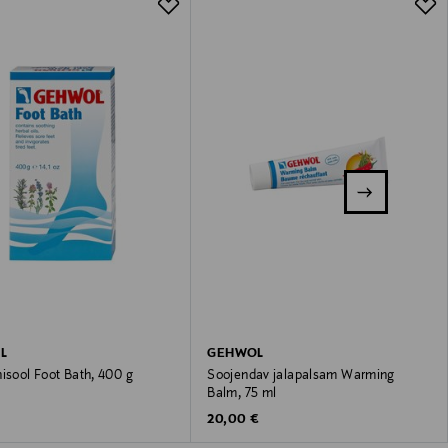
L
GEHWOL
isool Foot Bath, 400 g
Soojendav jalapalsam Warming
Balm, 75 ml
 Price
Original Price
20,00 €