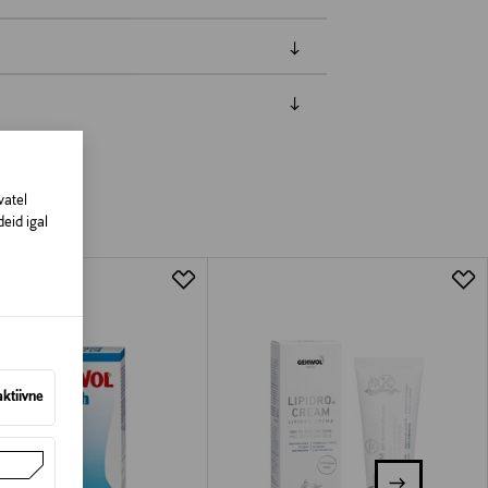
amisest. Suletud pakendis toodete puhul
vad olema avamata originaalpakendis.
vatel
eid igal
aktiivne