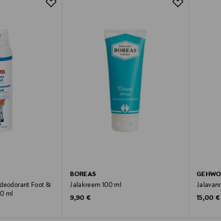
BOREAS
GEHWO
e deodorant Foot &
Jalakreem 100 ml
Jalavann
50 ml
Original Price
Original
9,90 €
15,00 €