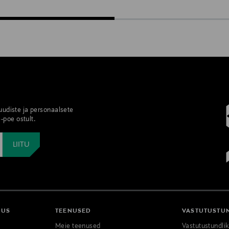
 uudiste ja personaalsete
-poe ostult.
DUS
TEENUSED
VASTUTUSTU
Meie teenused
Vastutustundli