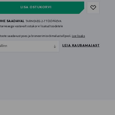
LISA OSTUKORVI
OHE SAADAVAL
TARNEAEG 2-7 TÖÖPÄEVA
 tarneaega vastavalt ostukorvi lisatud toodetele
i toote saadavust poes ja broneerimisvõimalust allpool.
Loe lisaks
LEIA KAUBAMAJAST
allinn