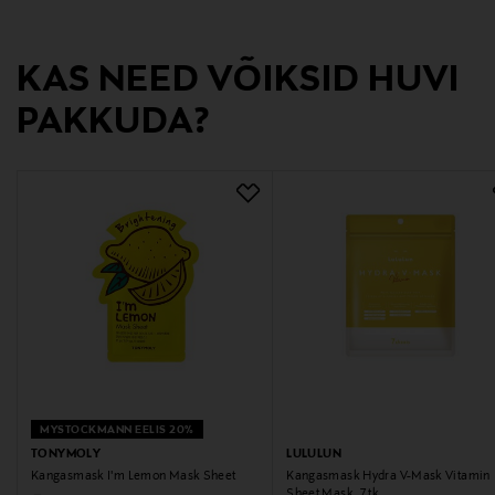
Tootja
KAS NEED VÕIKSID HUVI
Loreal Finland Oy
PAKKUDA?
Tootja aadress
Keilaranta 13 A, 02150, Espoo, Finland
Digitaalne aadress
neuvonta@loreal.com
MYSTOCKMANN EELIS 20%
TONYMOLY
LULULUN
Kangasmask I'm Lemon Mask Sheet
Kangasmask Hydra V-Mask Vitamin
Sheet Mask, 7 tk