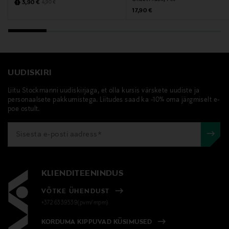
Discounted Price
Original Price
3,90 €
4,90 €
Original Price
17,90 €
UUDISKIRI
Liitu Stockmanni uudiskirjaga, et olla kursis värskete uudiste ja
personaalsete pakkumistega. Liitudes saad ka -10% oma järgmiselt e-
poe ostult.
KLIENDITEENINDUS
VÕTKE ÜHENDUST
+372 6339539(pvm/mpm)
KORDUMA KIPPUVAD KÜSIMUSED