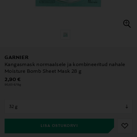
GARNIER
Kangasmask normaalsele ja kombineeritud nahale
Moisture Bomb Sheet Mask 28 g
Original Price
2,90 €
90,63 €/1kg
null
null
LISA OSTUKORVI