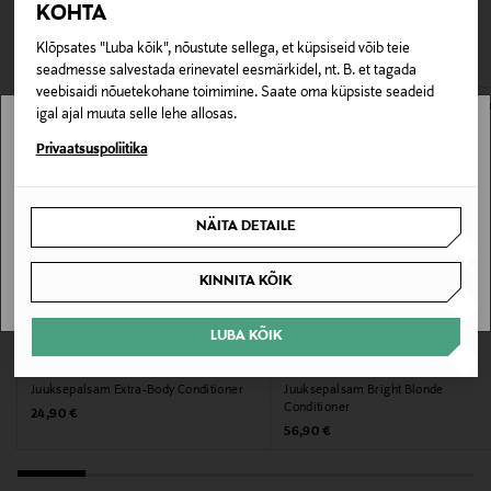
Pakendi suurus
KOHTA
pakendis kosmeetika- ja loodustooted peavad olema
VAATASID KA
200 ml
avamata originaalpakendis.
Klõpsates "Luba kõik", nõustute sellega, et küpsiseid võib teie
seadmesse salvestada erinevatel eesmärkidel, nt. B. et tagada
E-POE TAGASTUSED
Juuksetüüp
veebisaidi nõuetekohane toimimine. Saate oma küpsiste seadeid
igal ajal muuta selle lehe allosas.
Parandavad tooted
Stockmann pole Sinu riigis saadaval.
Privaatsuspoliitika
Tooteohutusalane väide
Sinu riiki ei ole kohaletoimetamine saadaval.
Silmadesse sattumise korral loputada koheselt rohke
NÄITA DETAILE
veega.
SAAN ARU
KINNITA KÕIK
Suurus
200 ml
LUBA KÕIK
PAUL MITCHELL
ORIBE
Tootjamaa
Juuksepalsam Extra-Body Conditioner
Juuksepalsam Bright Blonde
Conditioner
Original Price
24,90 €
PRANTSUSMAA
Original Price
56,90 €
Valmistaja tootenumber