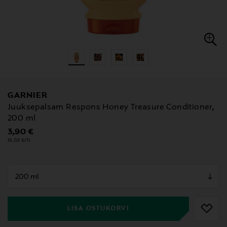
GARNIER
Juuksepalsam Respons Honey Treasure Conditioner,
200 ml
Original Price
3,90 €
19,50 €/1l
null
null
LISA OSTUKORVI