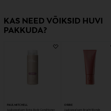
3600541474086
Tootja
KAS NEED VÕIKSID HUVI
Loreal Finland Oy
PAKKUDA?
Tootja aadress
Keilaranta 13 A, 02150, Espoo, Finland
Digitaalne aadress
neuvonta@loreal.com
PAUL MITCHELL
ORIBE
Juuksepalsam Extra-Body Conditioner
Juuksepalsam Bright Blonde