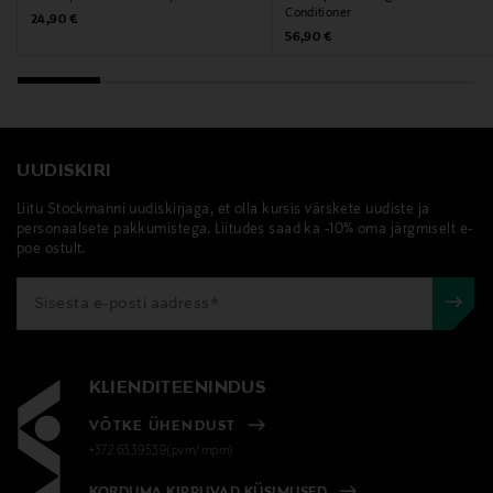
Conditioner
Original Price
24,90 €
Original Price
56,90 €
UUDISKIRI
Liitu Stockmanni uudiskirjaga, et olla kursis värskete uudiste ja
personaalsete pakkumistega. Liitudes saad ka -10% oma järgmiselt e-
poe ostult.
KLIENDITEENINDUS
VÕTKE ÜHENDUST
+372 6339539(pvm/mpm)
KORDUMA KIPPUVAD KÜSIMUSED