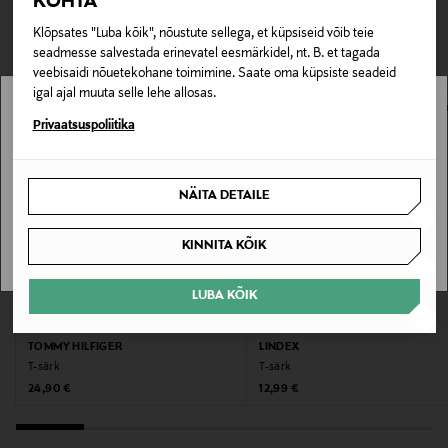
KOHTA
TEISED KLIENDID
Tarnimine pakiautomaati või postkontorisse
100% puuvill
0,00 € – 4,90 €
Klõpsates "Luba kõik", nõustute sellega, et küpsiseid võib teie
VAATASID KA
seadmesse salvestada erinevatel eesmärkidel, nt. B. et tagada
Hooldusjuhendid
veebisaidi nõuetekohane toimimine. Saate oma küpsiste seadeid
igal ajal muuta selle lehe allosas.
Masinpesu vastavalt toote pesujuhistele
Stockmann pole Sinu riigis saadaval.
Privaatsuspoliitika
Värv
Sinu riiki ei ole kohaletoimetamine saadaval.
110 WHITE
NÄITA DETAILE
SAAN ARU
Tootjamaa
KINNITA KÕIK
HIINA
LUBA KÕIK
Valmistaja tootenumber
EELIS KUPONGIGA
EELIS KUPONGIGA
813300010
TOMMY HILFIGER
LINDEX
T-särk
T-särk
Original Price
Original Price
24,90 €
12,99 €
Tootja
GANT AB