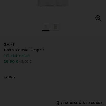
GANT
T-särk Coastal Graphic
41% allahindlust
Original Price
Discounted Price
26,90 €
45,90 €
Vali
Värv
LEIA OMA ÕIGE SUURUS