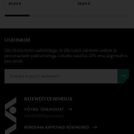
Original Price
Original Price
45,90 €
39,90 €
UUDISKIRI
Liitu Stockmanni uudiskirjaga, et olla kursis värskete uudiste ja
personaalsete pakkumistega. Liitudes saad ka -10% oma järgmiselt e-
poe ostult.
KLIENDITEENINDUS
VÕTKE ÜHENDUST
+372 6339539(pvm/mpm)
KORDUMA KIPPUVAD KÜSIMUSED