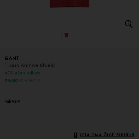
GANT
T-särk Archive Shield
40% allahindlust
Original Price
Discounted Price
23,90 €
39,90 €
Vali
Värv
LEIA OMA ÕIGE SUURUS