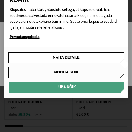
KOHTA
TEISED KLIENDID
Tarnimine pakiautomaati või postkontorisse
Materjal
0,00 € – 4,90 €
Klõpsates "Luba kõik", nõustute sellega, et küpsiseid võib teie
VAATASID KA
100% puuvill
seadmesse salvestada erinevatel eesmärkidel, nt. B. et tagada
veebisaidi nõuetekohane toimimine. Saate oma küpsiste seadeid
Hooldusjuhendid
igal ajal muuta selle lehe allosas.
Masinpesu vastavalt toote hooldusjuhistele
Stockmann pole Sinu riigis saadaval.
Privaatsuspoliitika
Sinu riiki ei ole kohaletoimetamine saadaval.
Värv
NÄITA DETAILE
641 ROSE RED
SAAN ARU
KINNITA KÕIK
Tootjamaa
HIINA
LUBA KÕIK
SOODUSTUS 40%
EELIS KUPONGIGA
Valmistaja tootenumber
POLO RALPH LAUREN
POLO RALPH LAUREN
813100003
T-särk
T-särk
Original Price
Discounted Price
Original Price
alates
38,90 €
65,00 €
65,00 €
Tootja