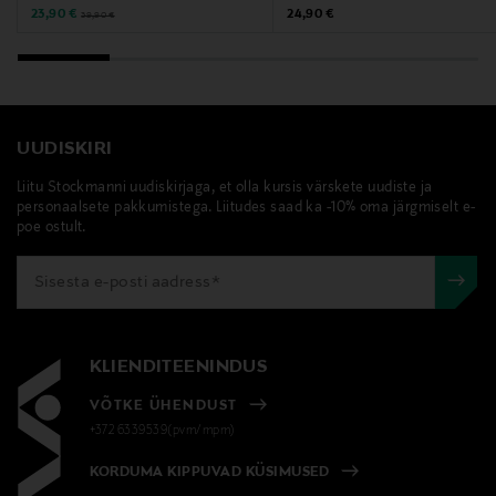
Discounted Price
Original Price
Original Price
23,90 €
24,90 €
39,90 €
UUDISKIRI
Liitu Stockmanni uudiskirjaga, et olla kursis värskete uudiste ja
personaalsete pakkumistega. Liitudes saad ka -10% oma järgmiselt e-
poe ostult.
KLIENDITEENINDUS
VÕTKE ÜHENDUST
+372 6339539(pvm/mpm)
KORDUMA KIPPUVAD KÜSIMUSED