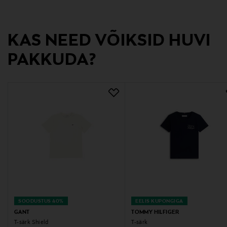
GANT AB
Tootja aadress
KAS NEED VÕIKSID HUVI
Lilla Bommen 1, 411 04 Gothenburg, Sweden
PAKKUDA?
Digitaalne aadress
info@gant.com
Märksõnad
gant, t-särk, trikoosärk, puuvillane särk
SOODUSTUS 40%
EELIS KUPONGIGA
GANT
TOMMY HILFIGER
T-särk Shield
T-särk