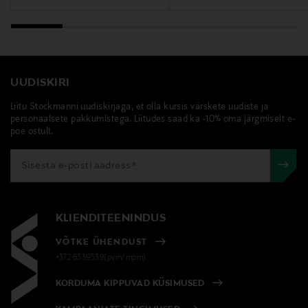
UUDISKIRI
Liitu Stockmanni uudiskirjaga, et olla kursis värskete uudiste ja
personaalsete pakkumistega. Liitudes saad ka -10% oma järgmiselt e-
poe ostult.
KLIENDITEENINDUS
VÕTKE ÜHENDUST
+372 6339539(pvm/mpm)
KORDUMA KIPPUVAD KÜSIMUSED