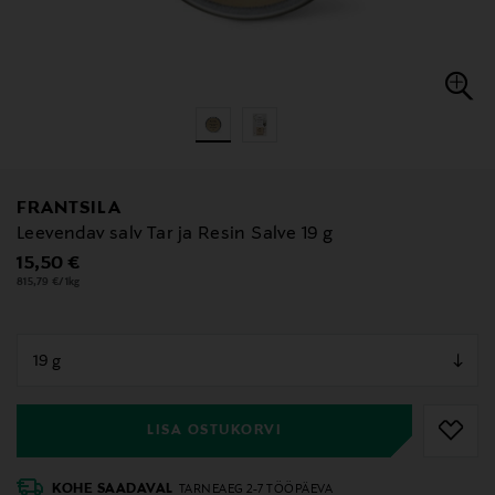
FRANTSILA
Leevendav salv Tar ja Resin Salve 19 g
Original Price
15,50 €
815,79 €/1kg
null
null
LISA OSTUKORVI
KOHE SAADAVAL
TARNEAEG 2-7 TÖÖPÄEVA