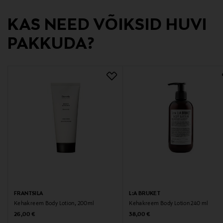
Tootja aadress
KAS NEED VÕIKSID HUVI
Tippavaarantie 6, 39200 Kyröskoski, Hämeenkyrö,
Finland
PAKKUDA?
Digitaalne aadress
info@frantsila.com
Märksõnad
Frantsila, tõrvakreem, salv, nahahooldus, ravisalv,
ravikreem
FRANTSILA
L:A BRUKET
Kehakreem Body Lotion, 200ml
Kehakreem Body Lotion 240 ml
Original Price
Original Price
26,00 €
38,00 €