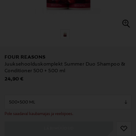
FOUR REASONS
Juuksehoolduskomplekt Summer Duo Shampoo &
Conditioner 500 + 500 ml
Original Price
24,90 €
null
null
Pole saadaval kaubamajas ja veebipoes.
LÄBIMÜÜDUD