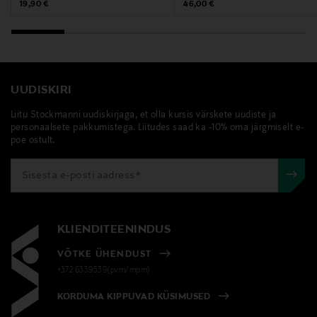
Original Price
Original Price
19,90 €
46,00 €
UUDISKIRI
Liitu Stockmanni uudiskirjaga, et olla kursis värskete uudiste ja
personaalsete pakkumistega. Liitudes saad ka -10% oma järgmiselt e-
poe ostult.
KLIENDITEENINDUS
VÕTKE ÜHENDUST
+372 6339539(pvm/mpm)
KORDUMA KIPPUVAD KÜSIMUSED