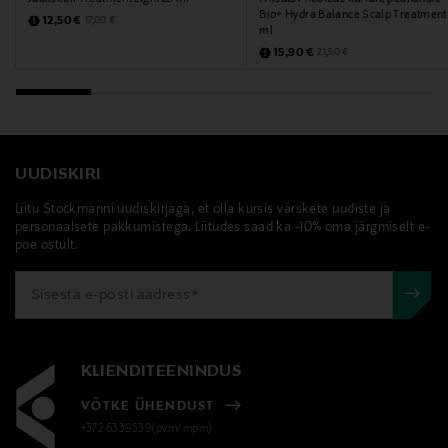
Bio+ Hydra Balance Scalp Treatment
Discounted Price
Original Price
12,50 €
17,00 €
Salomonkatu 17 A, 10. krs, 00100 Helsinki, Finland
ml
Discounted Price
Original Price
15,90 €
21,50 €
Digitaalne aadress
info@fourreasons.fi
Märksõnad
UUDISKIRI
Four Reasons, tooniv intensiivhooldus, juuksed
Liitu Stockmanni uudiskirjaga, et olla kursis värskete uudiste ja
personaalsete pakkumistega. Liitudes saad ka -10% oma järgmiselt e-
poe ostult.
KLIENDITEENINDUS
VÕTKE ÜHENDUST
+372 6339539(pvm/mpm)