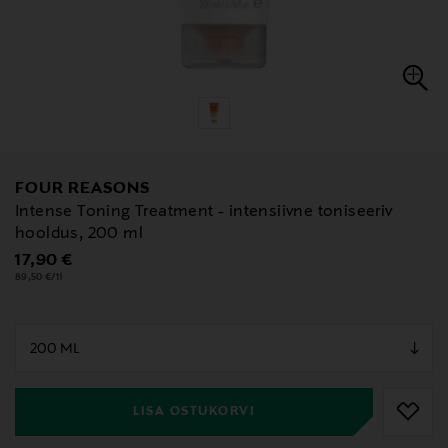
FOUR REASONS
Intense Toning Treatment - intensiivne toniseeriv
hooldus, 200 ml
Original Price
17,90 €
89,50 €/1l
null
null
LISA OSTUKORVI