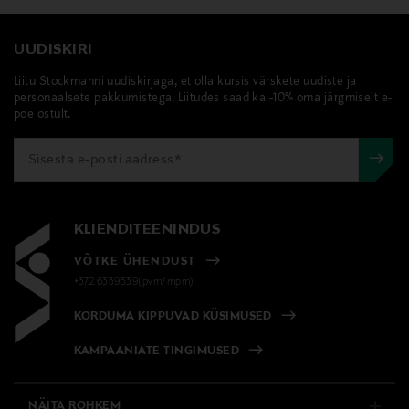
UUDISKIRI
Liitu Stockmanni uudiskirjaga, et olla kursis värskete uudiste ja
personaalsete pakkumistega. Liitudes saad ka -10% oma järgmiselt e-
poe ostult.
KLIENDITEENINDUS
VÕTKE ÜHENDUST
+372 6339539(pvm/mpm)
KORDUMA KIPPUVAD KÜSIMUSED
KAMPAANIATE TINGIMUSED
NÄITA ROHKEM