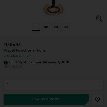
FISKARS
Vispel Functional Form
21% allahindlust
Discounted Price
7,90 €
Hind MyStockmann liikmele
Original Price
9,99 €
Norm.
null
null
LISA OSTUKORVI