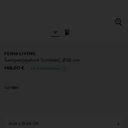
FERM LIVING
Šampanjajahuti Tumbled, Ø38 cm
Original Price
149,00 €
EELIS KUPONGIGA
Vali
Värv
null
null