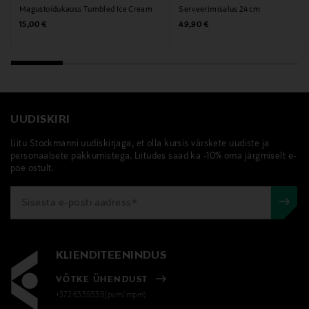
Magustoidukauss Tumbled Ice Cream
Serveerimisalus 24 cm
Original Price
Original Price
15,00 €
49,90 €
UUDISKIRI
Liitu Stockmanni uudiskirjaga, et olla kursis värskete uudiste ja
personaalsete pakkumistega. Liitudes saad ka -10% oma järgmiselt e-
poe ostult.
KLIENDITEENINDUS
VÕTKE ÜHENDUST
+372 6339539(pvm/mpm)