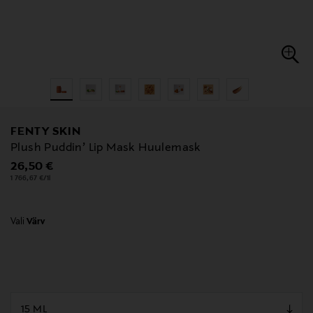
FENTY SKIN
Plush Puddin’ Lip Mask Huulemask
Original Price
26,50 €
1 766,67 €/1l
Vali
Värv
null