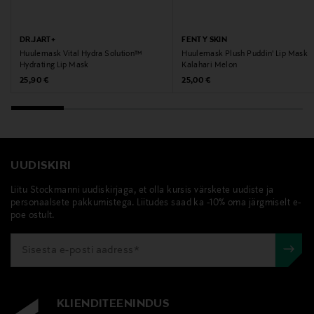
Tootja
Saether Oy
DR.JART+
FENTY SKIN
Huulemask Vital Hydra Solution™
Huulemask Plush Puddin' Lip Mask
Tootja aadress
Hydrating Lip Mask
Kalahari Melon
Porkkalankatu 20C, 00180, Helsinki, Finland
Original Price
Original Price
25,90 €
25,00 €
Digitaalne aadress
info@saether.fi
UUDISKIRI
Märksõnad
Liitu Stockmanni uudiskirjaga, et olla kursis värskete uudiste ja
Fenty Skin, huulemask, huuled
personaalsete pakkumistega. Liitudes saad ka -10% oma järgmiselt e-
poe ostult.
KLIENDITEENINDUS