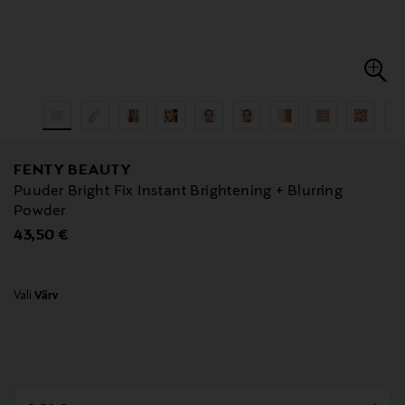
FENTY BEAUTY
Puuder Bright Fix Instant Brightening + Blurring
Powder
Original Price
43,50 €
Vali
Värv
null