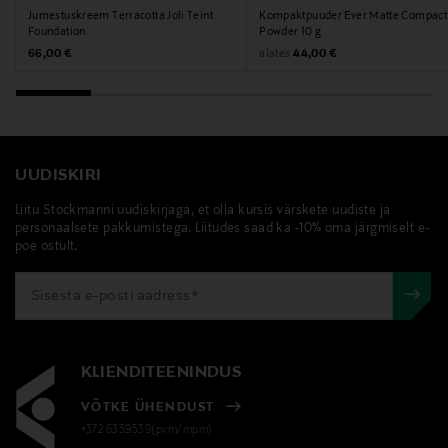
Jumestuskreem Terracotta Joli Teint
Kompaktpuuder Ever Matte Compact
Foundation
Powder 10 g
Original Price
Original Price
alates
66,00 €
44,00 €
UUDISKIRI
Liitu Stockmanni uudiskirjaga, et olla kursis värskete uudiste ja
personaalsete pakkumistega. Liitudes saad ka -10% oma järgmiselt e-
poe ostult.
KLIENDITEENINDUS
VÕTKE ÜHENDUST
+372 6339539(pvm/mpm)