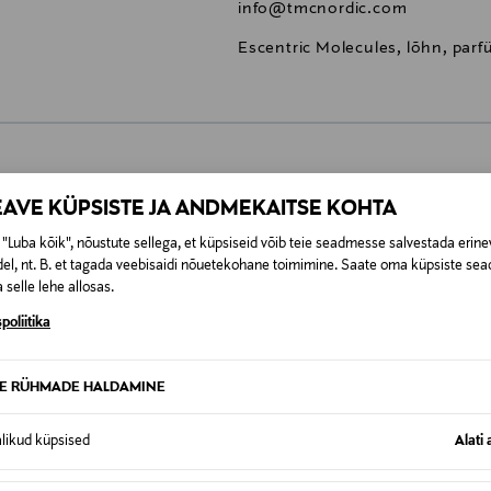
info@tmcnordic.com
Escentric Molecules, lõhn, par
0,00 €
EAVE KÜPSISTE JA ANDMEKAITSE KOHTA
"Luba kõik", nõustute sellega, et küpsiseid võib teie seadmesse salvestada erine
t esitamata lepingust taganeda 30 päeva jooksul alates kauba kättesa
0,00 € – 4,90 €
se
el, nt. B. et tagada veebisaidi nõuetekohane toimimine. Saate oma küpsiste sead
is. Tagastatavad suletud pakendis kosmeetika- ja loodustooted pea
 selle lehe allosas.
SID KA
poliitika
TE RÜHMADE HALDAMINE
alikud küpsised
Alati 