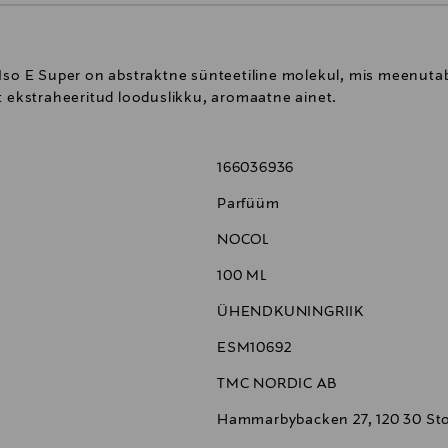
 Iso E Super on abstraktne sünteetiline molekul, mis meenut
t ekstraheeritud looduslikku, aromaatne ainet.
166036936
Parfüüm
NOCOL
100 ML
ÜHENDKUNINGRIIK
ESM10692
TMC NORDIC AB
Hammarbybacken 27, 120 30 St