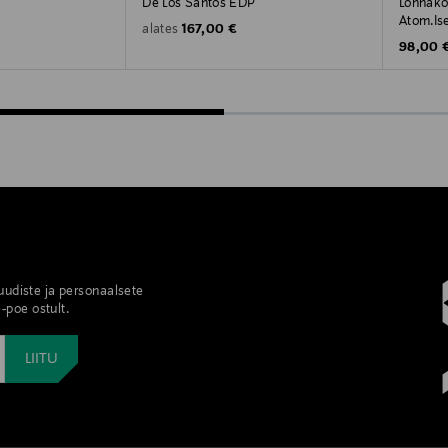
De Los Santos EDP
Lõhnako
Atom.Ise
Original Price
167,00 €
alates
Original
98,00 
 uudiste ja personaalsete
-poe ostult.