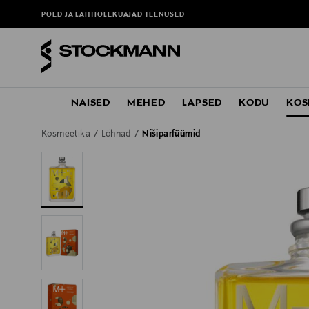
POED JA LAHTIOLEKUAJAD
TEENUSED
NAISED
MEHED
LAPSED
KODU
KOS
Kosmeetika
Lõhnad
Nišiparfüümid