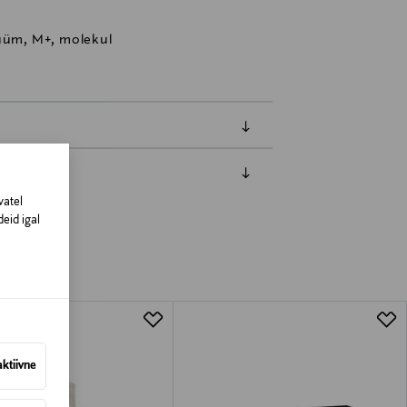
füüm, M+, molekul
vatel
amisest. Suletud pakendis toodete puhul
eid igal
vad olema avamata originaalpakendis.
aktiivne