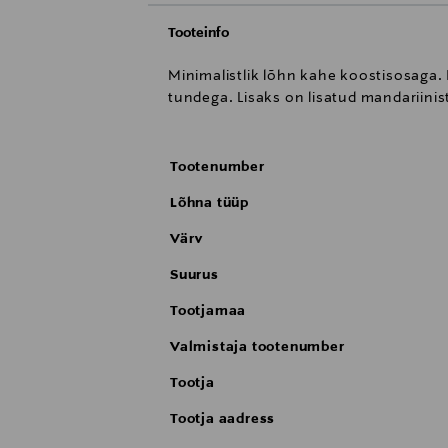
Tooteinfo
Minimalistlik lõhn kahe koostisosaga.
tundega. Lisaks on lisatud mandariinis
Tootenumber
Lõhna tüüp
Värv
Suurus
Tootjamaa
Valmistaja tootenumber
Tootja
Tootja aadress