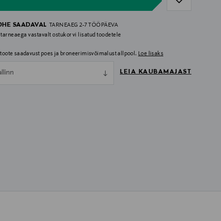
OHE SAADAVAL
TARNEAEG 2-7 TÖÖPÄEVA
 tarneaega vastavalt ostukorvi lisatud toodetele
i toote saadavust poes ja broneerimisvõimalust allpool.
Loe lisaks
LEIA KAUBAMAJAST
allinn