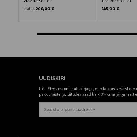
Violette 30 EdP
Escentric 01 EdT
Original Price
Original Price
209,00 €
145,00 €
alates
UUDISKIRI
Liitu Stockmanni uudiskirjaga, et olla kursis värskete
pakkumistega. Liitudes saad ka -10% oma järgmiselt e