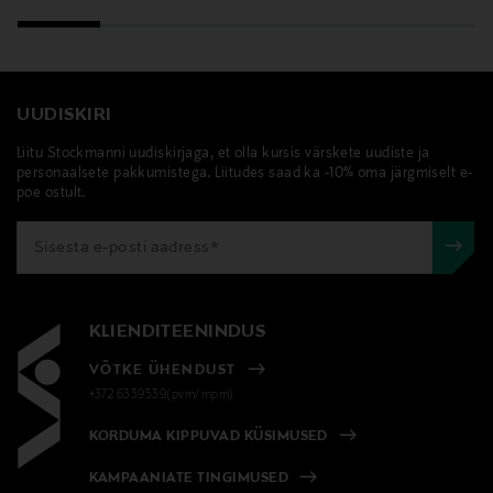
UUDISKIRI
Liitu Stockmanni uudiskirjaga, et olla kursis värskete uudiste ja
personaalsete pakkumistega. Liitudes saad ka -10% oma järgmiselt e-
poe ostult.
KLIENDITEENINDUS
VÕTKE ÜHENDUST
+372 6339539(pvm/mpm)
KORDUMA KIPPUVAD KÜSIMUSED
KAMPAANIATE TINGIMUSED