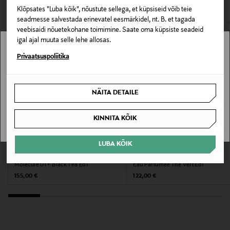
VAATASID KA
166036790
avamata originaalpakendis.
Klõpsates "Luba kõik", nõustute sellega, et küpsiseid võib teie
seadmesse salvestada erinevatel eesmärkidel, nt. B. et tagada
E-POE TAGASTUSED
Lõhna tüüp
veebisaidi nõuetekohane toimimine. Saate oma küpsiste seadeid
igal ajal muuta selle lehe allosas.
Tualettvesi
Stockmann pole Sinu riigis saadaval.
Privaatsuspoliitika
Värv
Sinu riiki ei ole kohaletoimetamine saadaval.
NOCOL
NÄITA DETAILE
SAAN ARU
Suurus
KINNITA KÕIK
100 ML
LUBA KÕIK
Tootjamaa
ESCENTRIC MOLECULES
BVLGARI
Molecule 01 + Black Tea EdT
Eau Parfumée Thé Vert EdT
ÜHENDKUNINGRIIK
Original Price
Original Price
155,00 €
122,00 €
Valmistaja tootenumber
ESM10593