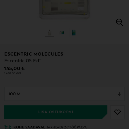
ESCENTRIC MOLECULES
Escentric 05 EdT
Original Price
145,00 €
1 450,00 €/1l
null
null
LISA OSTUKORVI
KOHE SAADAVAL
TARNEAEG 2-7 TÖÖPÄEVA