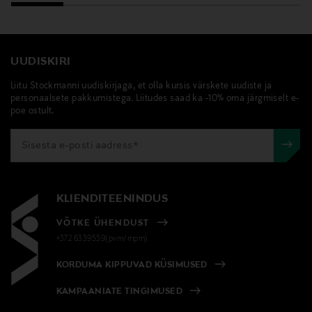
UUDISKIRI
Liitu Stockmanni uudiskirjaga, et olla kursis värskete uudiste ja
personaalsete pakkumistega. Liitudes saad ka -10% oma järgmiselt e-
poe ostult.
KLIENDITEENINDUS
VÕTKE ÜHENDUST
+372 6339539(pvm/mpm)
KORDUMA KIPPUVAD KÜSIMUSED
KAMPAANIATE TINGIMUSED