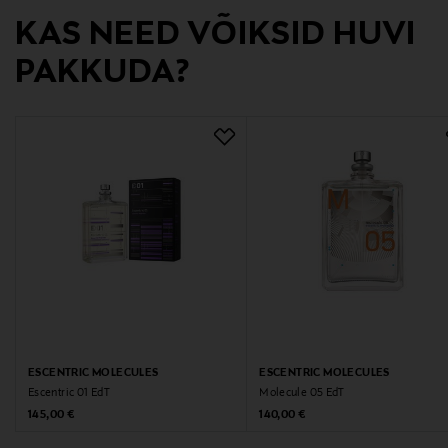
Tootja
KAS NEED VÕIKSID HUVI
TMC NORDIC AB
PAKKUDA?
Tootja aadress
Hammarbybacken 27, 120 30 Stockholm, Sweden
Digitaalne aadress
info@tmcnordic.com
Märksõnad
Escentric Molecules, aroom, parfüüm, lõhn
ESCENTRIC MOLECULES
ESCENTRIC MOLECULES
Escentric 01 EdT
Molecule 05 EdT
Original Price
Original Price
145,00 €
140,00 €