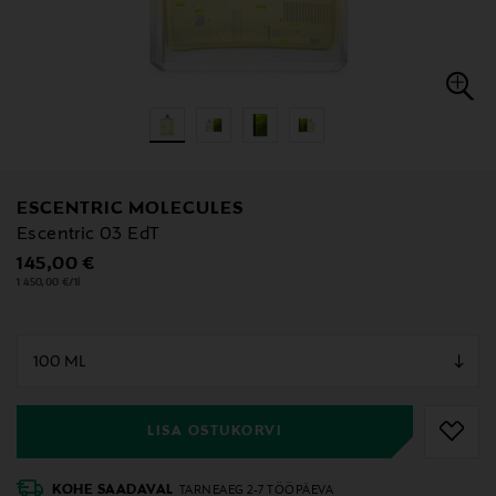
ESCENTRIC MOLECULES
Escentric 03 EdT
Original Price
145,00 €
1 450,00 €/1l
null
null
LISA OSTUKORVI
KOHE SAADAVAL
TARNEAEG 2-7 TÖÖPÄEVA