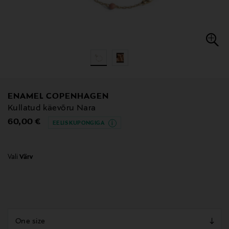
ENAMEL COPENHAGEN
Kullatud käevõru Nara
Original Price
60,00 €
EELIS KUPONGIGA
Vali
Värv
null
null