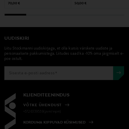
kontakt@enamel.dk
Original Price
Original Price
70,00 €
50,00 €
Märksõnad
enamel copenhagen, käevõru, kullatud käevõru
UUDISKIRI
Liitu Stockmanni uudiskirjaga, et olla kursis värskete uudiste ja
personaalsete pakkumistega. Liitudes saad ka -10% oma järgmiselt e-
poe ostult.
KLIENDITEENINDUS
VÕTKE ÜHENDUST
+372 6339539(pvm/mpm)
KORDUMA KIPPUVAD KÜSIMUSED