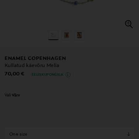
ENAMEL COPENHAGEN
Kullatud käevõru Melia
Original Price
70,00 €
EELIS KUPONGIGA
Vali
Värv
null
null