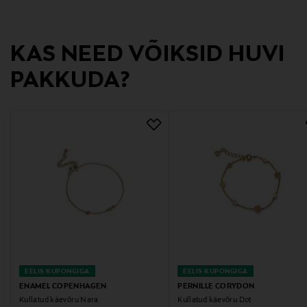
Suurus
One size
KAS NEED VÕIKSID HUVI
Tootjamaa
PAKKUDA?
TAI
Valmistaja tootenumber
B156G
Tootja
ENAMEL Copenhagen
Tootja aadress
H.C. Andersens Boulevard 51, 2nd floor right, DK-1553
EELIS KUPONGIGA
EELIS KUPONGIGA
Copenhagen V
ENAMEL COPENHAGEN
PERNILLE CORYDON
Kullatud käevõru Nara
Kullatud käevõru Dot