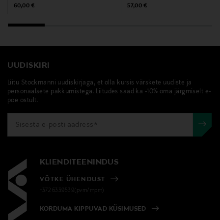
Digitaalne aadress
Original Price
Original Price
60,00 €
57,00 €
kontakt@enamel.dk
Märksõnad
enamel copenhagen, käevõru, kullatud käevõru
UUDISKIRI
Liitu Stockmanni uudiskirjaga, et olla kursis värskete uudiste ja
personaalsete pakkumistega. Liitudes saad ka -10% oma järgmiselt e-
poe ostult.
KLIENDITEENINDUS
VÕTKE ÜHENDUST
+372 6339539(pvm/mpm)
KORDUMA KIPPUVAD KÜSIMUSED