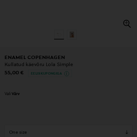
ENAMEL COPENHAGEN
Kullatud käevõru Lola Simple
Original Price
55,00 €
EELIS KUPONGIGA
Vali
Värv
null
null