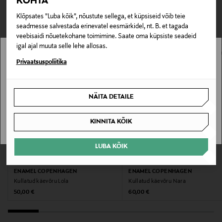
TEISED KLIENDID
KOHTA
Tarnimine pakiautomaati või postkontorisse
0,00 € – 4,90 €
Klõpsates "Luba kõik", nõustute sellega, et küpsiseid võib teie
VAATASID KA
Tootenumber
seadmesse salvestada erinevatel eesmärkidel, nt. B. et tagada
veebisaidi nõuetekohane toimimine. Saate oma küpsiste seadeid
178074117
igal ajal muuta selle lehe allosas.
Stockmann pole Sinu riigis saadaval.
Privaatsuspoliitika
Materjal
18K kullatud sterlinghõbe
Sinu riiki ei ole kohaletoimetamine saadaval.
NÄITA DETAILE
Hooldusjuhendid
SAAN ARU
Pühkige pehme lapiga. Vältige kokkupuudet
KINNITA KÕIK
tugevatoimeliste kemikaalide ja parfüümidega
LUBA KÕIK
Värv
EELIS KUPONGIGA
EELIS KUPONGIGA
ENAMEL COPENHAGEN
ENAMEL COPENHAGEN
CITRUS SKY
Kullatud käevõru Lola
Kullatud käevõru Nara
Original Price
Original Price
50,00 €
60,00 €
Suurus
One size