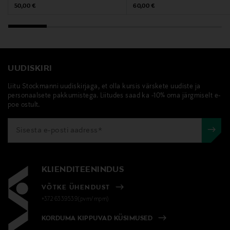
Original Price
Original Price
50,00 €
60,00 €
Märksõnad
enamel copenhagen, käevõru, ehe, kullatud käevõru,
kullatud ehe, enamel copenhagen käevõru
UUDISKIRI
Liitu Stockmanni uudiskirjaga, et olla kursis värskete uudiste ja
personaalsete pakkumistega. Liitudes saad ka -10% oma järgmiselt e-
poe ostult.
KLIENDITEENINDUS
VÕTKE ÜHENDUST
+372 6339539(pvm/mpm)
KORDUMA KIPPUVAD KÜSIMUSED